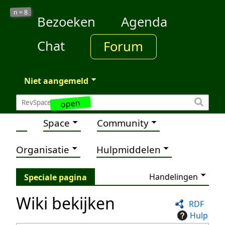
8
n =
Bezoeken
Agenda
Chat
Forum
Niet aangemeld
open
Space
Community
Organisatie
Hulpmiddelen
Handelingen
Speciale pagina
Wiki bekijken
RDF
Hulp