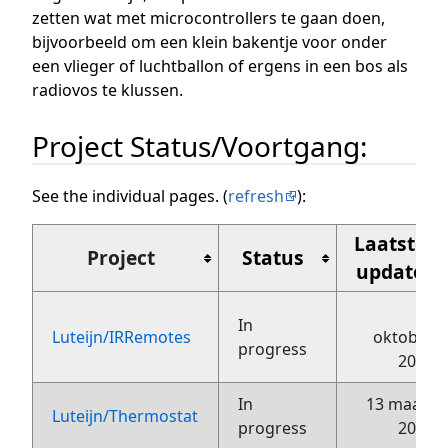
zetten wat met microcontrollers te gaan doen,
bijvoorbeeld om een klein bakentje voor onder
een vlieger of luchtballon of ergens in een bos als
radiovos te klussen.
Project Status/Voortgang:
See the individual pages. (
refresh
):
Laatste
Project
Status
update
30
In
Luteijn/IRRemotes
oktober
progress
2021
In
13 maart
Luteijn/Thermostat
progress
2018