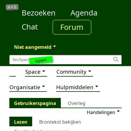
5
n =
Bezoeken
Agenda
Chat
Forum
Niet aangemeld
open
Space
Community
Organisatie
Hulpmiddelen
Gebruikerspagina
Overleg
Handelingen
Lezen
Brontekst bekijken