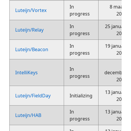
In
8 maart
Luteijn/Vortex
progress
2018
In
25 januari
Luteijn/Relay
progress
2018
In
19 januari
Luteijn/Beacon
progress
2018
2
In
IntelliKeys
december
progress
2016
13 januari
Luteijn/FieldDay
Initializing
2016
In
13 januari
Luteijn/HAB
progress
2016