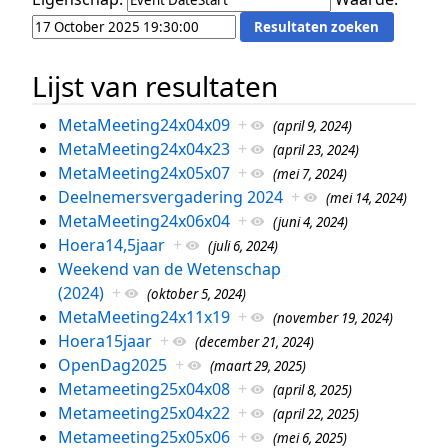
Lijst van resultaten
MetaMeeting24x04x09
+
(april 9, 2024)
MetaMeeting24x04x23
+
(april 23, 2024)
MetaMeeting24x05x07
+
(mei 7, 2024)
Deelnemersvergadering 2024
+
(mei 14, 2024)
MetaMeeting24x06x04
+
(juni 4, 2024)
Hoera14,5jaar
+
(juli 6, 2024)
Weekend van de Wetenschap
(2024)
+
(oktober 5, 2024)
MetaMeeting24x11x19
+
(november 19, 2024)
Hoera15jaar
+
(december 21, 2024)
OpenDag2025
+
(maart 29, 2025)
Metameeting25x04x08
+
(april 8, 2025)
Metameeting25x04x22
+
(april 22, 2025)
Metameeting25x05x06
+
(mei 6, 2025)