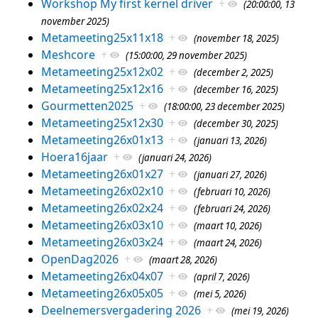
Workshop My first kernel driver
+
(20:00:00, 13
november 2025)
Metameeting25x11x18
+
(november 18, 2025)
Meshcore
+
(15:00:00, 29 november 2025)
Metameeting25x12x02
+
(december 2, 2025)
Metameeting25x12x16
+
(december 16, 2025)
Gourmetten2025
+
(18:00:00, 23 december 2025)
Metameeting25x12x30
+
(december 30, 2025)
Metameeting26x01x13
+
(januari 13, 2026)
Hoera16jaar
+
(januari 24, 2026)
Metameeting26x01x27
+
(januari 27, 2026)
Metameeting26x02x10
+
(februari 10, 2026)
Metameeting26x02x24
+
(februari 24, 2026)
Metameeting26x03x10
+
(maart 10, 2026)
Metameeting26x03x24
+
(maart 24, 2026)
OpenDag2026
+
(maart 28, 2026)
Metameeting26x04x07
+
(april 7, 2026)
Metameeting26x05x05
+
(mei 5, 2026)
Deelnemersvergadering 2026
+
(mei 19, 2026)