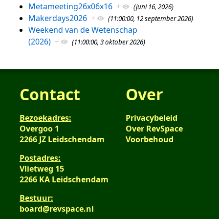
Metameeting26x06x16
+
(juni 16, 2026)
Makerdays2026
+
(11:00:00, 12 september 2026)
Weekend van de Wetenschap
(2026)
+
(11:00:00, 3 oktober 2026)
Contact
Over
Bezoekadres:
Privacybeleid
Overgoo 1
Over RevSpace
2266 JZ Leidschendam
Voorbehoud
Postadres:
Vlietweg 15
2266 KA Leidschendam
Bestuur:
board@revspace.nl