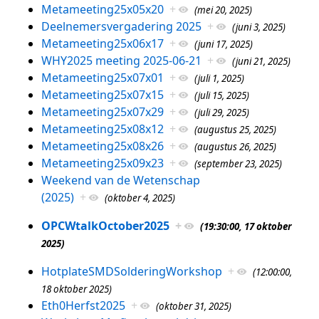
Metameeting25x05x20
+
(mei 20, 2025)
Deelnemersvergadering 2025
+
(juni 3, 2025)
Metameeting25x06x17
+
(juni 17, 2025)
WHY2025 meeting 2025-06-21
+
(juni 21, 2025)
Metameeting25x07x01
+
(juli 1, 2025)
Metameeting25x07x15
+
(juli 15, 2025)
Metameeting25x07x29
+
(juli 29, 2025)
Metameeting25x08x12
+
(augustus 25, 2025)
Metameeting25x08x26
+
(augustus 26, 2025)
Metameeting25x09x23
+
(september 23, 2025)
Weekend van de Wetenschap
(2025)
+
(oktober 4, 2025)
OPCWtalkOctober2025
+
(19:30:00, 17 oktober
2025)
HotplateSMDSolderingWorkshop
+
(12:00:00,
18 oktober 2025)
Eth0Herfst2025
+
(oktober 31, 2025)