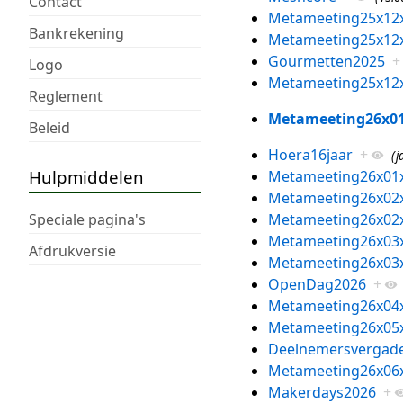
Contact
Metameeting25x12
Bankrekening
Metameeting25x12
Gourmetten2025
+
Logo
Metameeting25x12
Reglement
Metameeting26x0
Beleid
Hoera16jaar
+
(j
Hulpmiddelen
Metameeting26x01
Metameeting26x02
Metameeting26x02
Speciale pagina's
Metameeting26x03
Afdrukversie
Metameeting26x03
OpenDag2026
+
Metameeting26x04
Metameeting26x05
Deelnemersvergade
Metameeting26x06
Makerdays2026
+