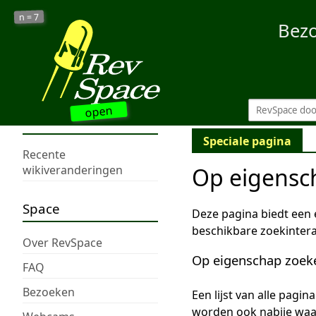
7
n =
Bez
open
Speciale pagina
Recente
Op eigensc
wikiveranderingen
Space
Deze pagina biedt een
beschikbare zoekintera
Over RevSpace
Op eigenschap zoek
FAQ
Bezoeken
Een lijst van alle pagi
worden ook nabije wa