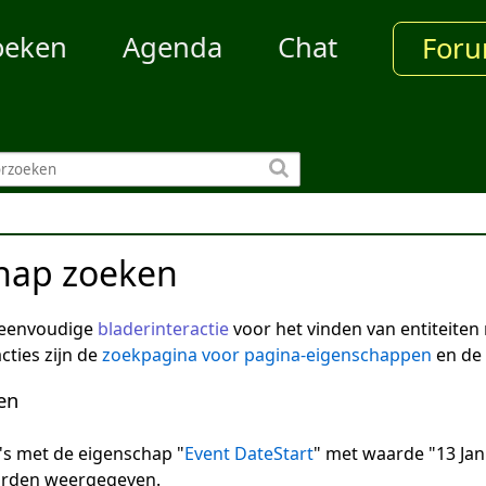
oeken
Agenda
Chat
For
hap zoeken
 eenvoudige
bladerinteractie
voor het vinden van entiteite
cties zijn de
zoekpagina voor pagina-eigenschappen
en de
en
na's met de eigenschap "
Event DateStart
" met waarde "13 Jan
arden weergegeven.