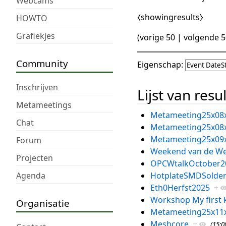
Webcams
⧼showingresults⧽
HOWTO
Grafiekjes
(
vorige 50
|
volgende 5
Community
Eigenschap:
Inschrijven
Lijst van resu
Metameetings
Metameeting25x08
Chat
Metameeting25x08
Metameeting25x09
Forum
Weekend van de We
Projecten
OPCWtalkOctober2
Agenda
HotplateSMDSolde
Eth0Herfst2025
+
Workshop My first k
Organisatie
Metameeting25x11
Meshcore
+
(15:0