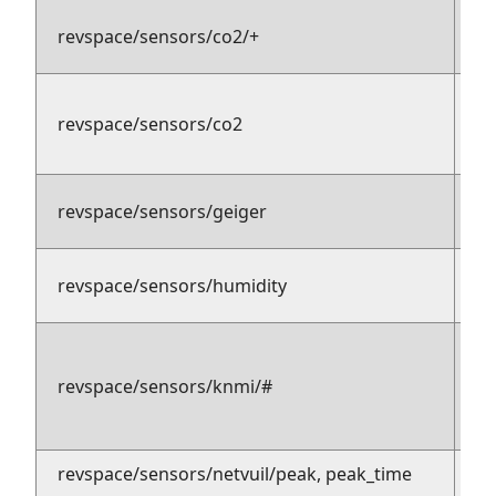
revspace/sensors/co2/+
pu
p
revspace/sensors/co2
s
revspace/sensors/geiger
p
revspace/sensors/humidity
p
p
revspace/sensors/knmi/#
b
revspace/sensors/netvuil/peak, peak_time
pu