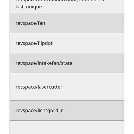
pu
last, unique
revspace/fan
p
pu
revspace/flipdot
s
revspace/intakefan/state
p
pu
revspace/lasercutter
s
pu
revspace/lichtgordijn
su
p
su