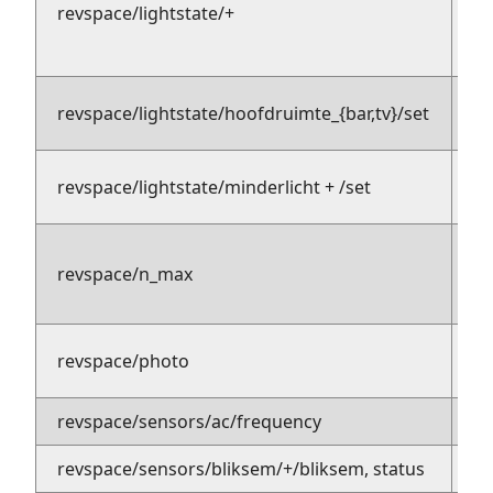
revspace/lightstate/+
mq
li
pu
revspace/lightstate/hoofdruimte_{bar,tv}/set
su
ps
revspace/lightstate/minderlicht + /set
sp
pu
revspace/n_max
(c
s
pu
revspace/photo
su
revspace/sensors/ac/frequency
pu
revspace/sensors/bliksem/+/bliksem, status
p