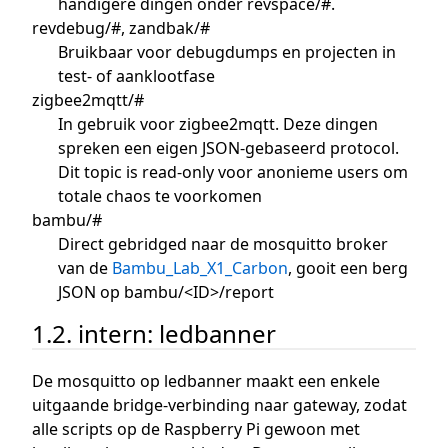
handigere dingen onder revspace/#.
revdebug/#, zandbak/#
Bruikbaar voor debugdumps en projecten in
test- of aanklootfase
zigbee2mqtt/#
In gebruik voor zigbee2mqtt. Deze dingen
spreken een eigen JSON-gebaseerd protocol.
Dit topic is read-only voor anonieme users om
totale chaos te voorkomen
bambu/#
Direct gebridged naar de mosquitto broker
van de
Bambu_Lab_X1_Carbon
, gooit een berg
JSON op bambu/<ID>/report
1.2. intern: ledbanner
De mosquitto op ledbanner maakt een enkele
uitgaande bridge-verbinding naar gateway, zodat
alle scripts op de Raspberry Pi gewoon met