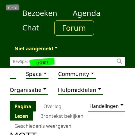
8
n =
Bezoeken
Agenda
Chat
Forum
Niet aangemeld
open
Space
Community
Organisatie
Hulpmiddelen
Handelingen
Pagina
Overleg
Lezen
Brontekst bekijken
Geschiedenis weergeven