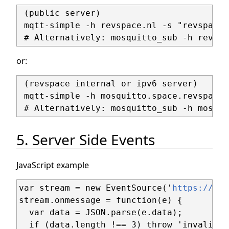
 (public server)

 mqtt-simple -h revspace.nl -s "revspace/#
or:
 (revspace internal or ipv6 server)

 mqtt-simple -h mosquitto.space.revspace.
5. Server Side Events
JavaScript example
var stream = new EventSource('
https://rev
stream.onmessage = function(e) {

  var data = JSON.parse(e.data);

  if (data.length !== 3) throw 'invalid d