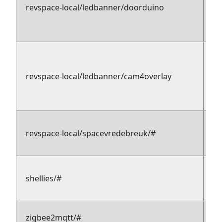
pu
revspace-local/ledbanner/doorduino
s
p
revspace-local/ledbanner/cam4overlay
su
pu
revspace-local/spacevredebreuk/#
su
me
p
shellies/#
su
mq
pu
zigbee2mqtt/#