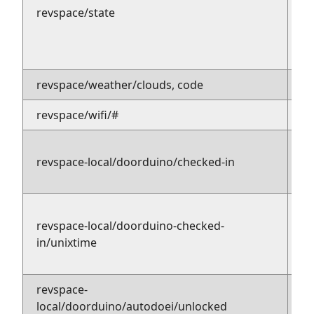
pu
revspace/state
su
revspace/weather/clouds, code
pu
revspace/wifi/#
pu
pu
revspace-local/doorduino/checked-in
su
revspace-local/doorduino-checked-
pu
in/unixtime
s
revspace-
pu
local/doorduino/autodoei/unlocked