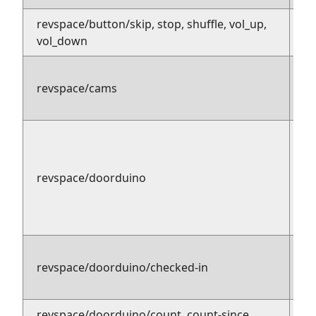
revspace/button/skip, stop, shuffle, vol_up,
pu
vol_down
su
pu
revspace/cams
s
pu
revspace/doorduino
su
pu
revspace/doorduino/checked-in
su
ex
revspace/doorduino/count, count-since,