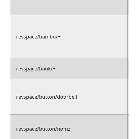
s
revspace/bambu/+
pu
pu
revspace/bank/+
ba
pu
AC
revspace/button/doorbell
su
le
pu
revspace/button/nomz
su
le