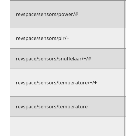
pu
revspace/sensors/power/#
m
pu
revspace/sensors/pir/+
su
revspace/sensors/snuffelaar/+/#
pu
revspace/sensors/temperature/+/+
p
revspace/sensors/temperature
p