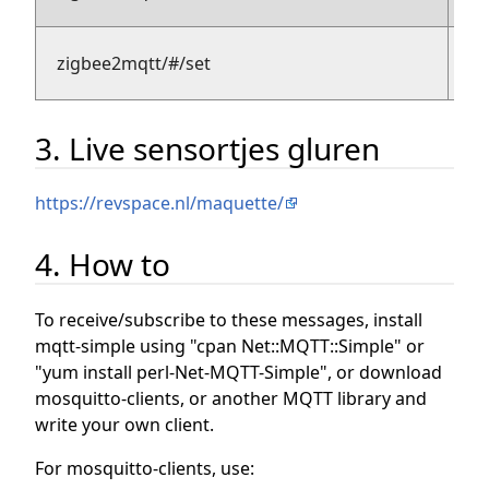
su
pu
zigbee2mqtt/#/set
se
3. Live sensortjes gluren
https://revspace.nl/maquette/
4. How to
To receive/subscribe to these messages, install
mqtt-simple using "cpan Net::MQTT::Simple" or
"yum install perl-Net-MQTT-Simple", or download
mosquitto-clients, or another MQTT library and
write your own client.
For mosquitto-clients, use: