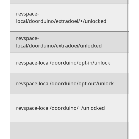
revspace-
p
local/doorduino/extradoei/+/unlocked
su
revspace-
pu
local/doorduino/extradoei/unlocked
pu
revspace-local/doorduino/opt-in/unlock
su
pu
revspace-local/doorduino/opt-out/unlock
su
pu
revspace-local/doorduino/+/unlocked
su