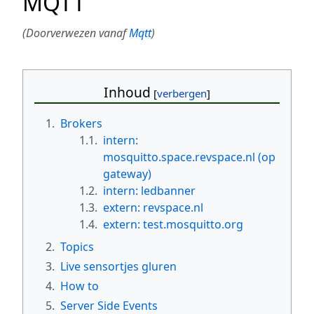
MQTT
(Doorverwezen vanaf
Mqtt
)
Inhoud
1.
Brokers
1.1.
intern:
mosquitto.space.revspace.nl (op
gateway)
1.2.
intern: ledbanner
1.3.
extern: revspace.nl
1.4.
extern: test.mosquitto.org
2.
Topics
3.
Live sensortjes gluren
4.
How to
5.
Server Side Events