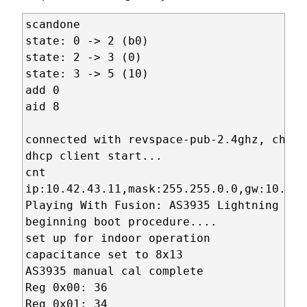
scandone

state: 0 -> 2 (b0)

state: 2 -> 3 (0)

state: 3 -> 5 (10)

add 0

aid 8

connected with revspace-pub-2.4ghz, channe
dhcp client start...

cnt 

ip:10.42.43.11,mask:255.255.0.0,gw:10.42.4
Playing With Fusion: AS3935 Lightning Sen
beginning boot procedure....

set up for indoor operation

capacitance set to 8x13

AS3935 manual cal complete

Reg 0x00: 36

Reg 0x01: 34
