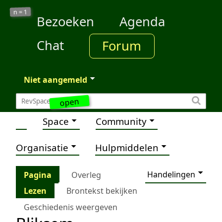
1
n =
Bezoeken
Agenda
Chat
Forum
Niet aangemeld
open
Space
Community
Organisatie
Hulpmiddelen
Handelingen
Pagina
Overleg
Lezen
Brontekst bekijken
Geschiedenis weergeven