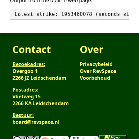
Output from the built-in web page:
Contact
Over
Bezoekadres:
Privacybeleid
Overgoo 1
Over RevSpace
2266 JZ Leidschendam
Voorbehoud
Postadres:
Vlietweg 15
2266 KA Leidschendam
Bestuur:
board@revspace.nl