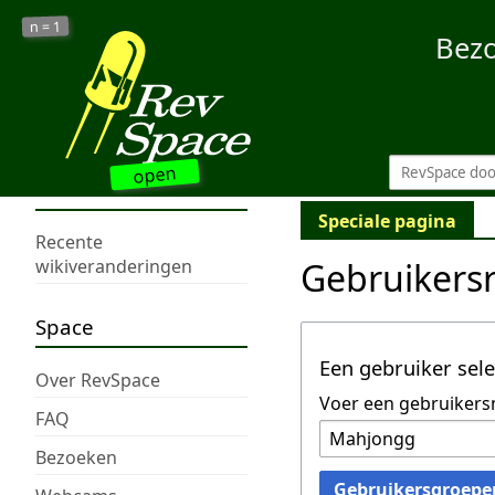
1
n =
Bez
open
Speciale pagina
Recente
Gebruikers
wikiveranderingen
Space
Een gebruiker sel
Over RevSpace
Voer een gebruikers
FAQ
Bezoeken
Gebruikersgroepe