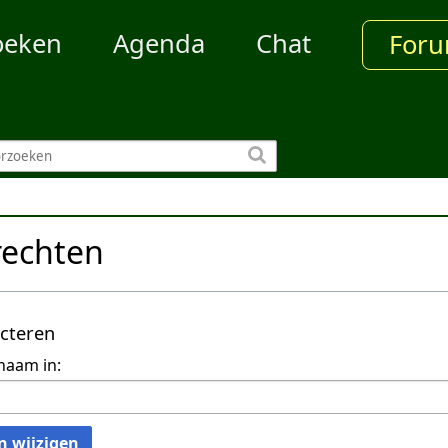
oeken
Agenda
Chat
For
rechten
ecteren
naam in:
n wijzigen