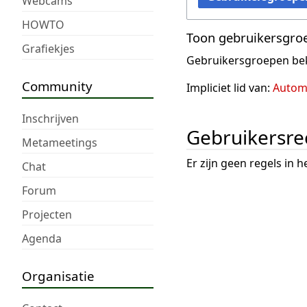
Webcams
HOWTO
Toon gebruikersgro
Grafiekjes
Gebruikersgroepen bek
Community
Impliciet lid van:
Automa
Inschrijven
Gebruikersre
Metameetings
Er zijn geen regels in 
Chat
Forum
Projecten
Agenda
Organisatie