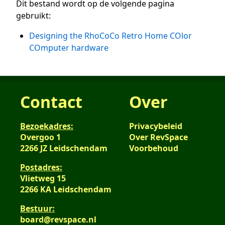
Dit bestand wordt op de volgende pagina
gebruikt:
Designing the RhoCoCo Retro Home COlor
COmputer hardware
Contact
Over
Bezoekadres:
Privacybeleid
Overgoo 1
Over RevSpace
2266 JZ Leidschendam
Voorbehoud
Postadres:
Vlietweg 15
2266 KA Leidschendam
Bestuur:
board@revspace.nl