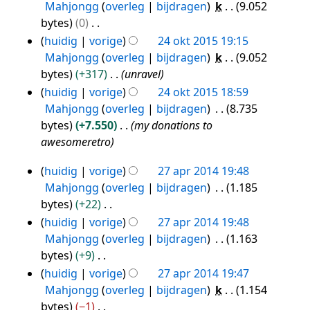
b
e
Mahjongg
overleg
bijdragen
k
9.052
r
g
m
e
e
bytes
0
k
s
e
w
n
G
i
huidig
vorige
24 okt 2015 19:15
s
n
e
b
e
n
Mahjongg
overleg
bijdragen
k
9.052
a
v
r
e
e
g
bytes
+317
unravel
m
a
k
w
n
s
huidig
vorige
24 okt 2015 18:59
e
t
i
e
b
s
Mahjongg
overleg
bijdragen
8.735
n
t
n
r
e
a
bytes
+7.550
my donations to
v
i
g
k
w
m
awesomeretro
a
n
s
i
e
e
t
g
s
n
huidig
vorige
27 apr 2014 19:48
r
n
27
t
a
g
Mahjongg
overleg
bijdragen
1.185
k
v
apr
i
m
s
bytes
+22
i
a
n
2014
e
s
G
n
huidig
vorige
27 apr 2014 19:48
t
g
n
a
e
g
Mahjongg
overleg
bijdragen
1.163
t
v
m
e
s
bytes
+9
i
a
e
n
s
G
n
huidig
vorige
27 apr 2014 19:47
t
n
b
a
e
g
Mahjongg
overleg
bijdragen
k
1.154
t
v
e
m
e
bytes
−1