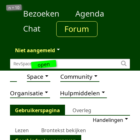
10
n =
Bezoeken
Agenda
Chat
Forum
Niet aangemeld
open
Space
Community
Organisatie
Hulpmiddelen
Gebruikerspagina
Overleg
Handelingen
Lezen
Brontekst bekijken