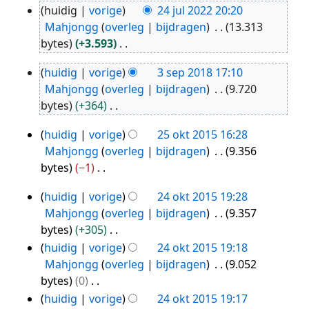
huidig
vorige
24 jul 2022 20:20
24
Mahjongg
overleg
bijdragen
13.313
jul
bytes
+3.593
2022
G
huidig
vorige
3 sep 2018 17:10
e
3
Mahjongg
overleg
bijdragen
9.720
e
sep
bytes
+364
n
2018
G
b
huidig
vorige
25 okt 2015 16:28
e
25
e
Mahjongg
overleg
bijdragen
9.356
e
okt
w
bytes
−1
n
2015
e
G
b
r
huidig
vorige
24 okt 2015 19:28
e
24
e
k
Mahjongg
overleg
bijdragen
9.357
e
okt
w
i
bytes
+305
n
2015
e
n
G
huidig
vorige
24 okt 2015 19:18
b
r
g
e
Mahjongg
overleg
bijdragen
9.052
e
k
s
e
bytes
0
w
i
s
n
G
huidig
vorige
24 okt 2015 19:17
e
n
a