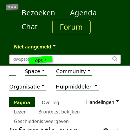
4
n =
Bezoeken
Agenda
Chat
Forum
Niet aangemeld
open
Space
Community
Organisatie
Hulpmiddelen
Handelingen
Pagina
Overleg
Lezen
Brontekst bekijken
Geschiedenis weergeven