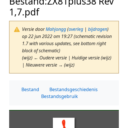
Bestand
:
ZX81plus38 Rev
1,7.pdf
Versie door
Mahjongg
(
overleg
|
bijdragen
)
op 22 jun 2022 om 19:27
(schematic revision
1.7 with various updates, see bottom right
block of schematic)
(wijz) ← Oudere versie | Huidige versie (wijz)
| Nieuwere versie → (wijz)
Bestand
Bestandsgeschiedenis
Bestandsgebruik