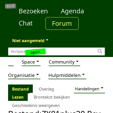
7
n =
Bezoeken
Agenda
Chat
Forum
Niet aangemeld
open
Space
Community
Organisatie
Hulpmiddelen
Handelingen
Bestand
Overleg
Lezen
Brontekst bekijken
Geschiedenis weergeven