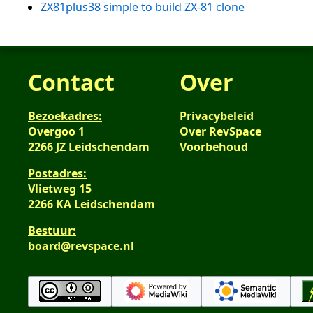
ZX81plus38 simple to build ZX-81 clone
Contact
Over
Bezoekadres:
Privacybeleid
Overgoo 1
Over RevSpace
2266 JZ Leidschendam
Voorbehoud
Postadres:
Vlietweg 15
2266 KA Leidschendam
Bestuur:
board@revspace.nl