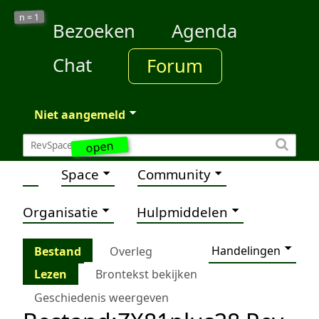
1
n =
Bezoeken
Agenda
Chat
Forum
Niet aangemeld
open
Space
Community
Organisatie
Hulpmiddelen
Handelingen
Bestand
Overleg
Lezen
Brontekst bekijken
Geschiedenis weergeven