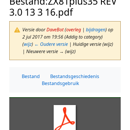
Bestand
:
ZX81plus35 REV
3.0 13 3 16.pdf
Versie door
DaveBot
(
overleg
|
bijdragen
)
op
2 jul 2017 om 19:56
(Addig to category)
(
wijz
)
← Oudere versie
| Huidige versie (wijz)
| Nieuwere versie → (wijz)
Bestand
Bestandsgeschiedenis
Bestandsgebruik