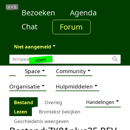
5
n =
Bezoeken
Agenda
Chat
Forum
Niet aangemeld
open
Space
Community
Organisatie
Hulpmiddelen
Handelingen
Bestand
Overleg
Lezen
Brontekst bekijken
Geschiedenis weergeven