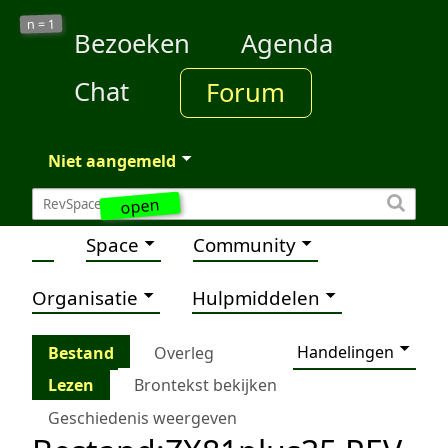
1
n =
Bezoeken
Agenda
Chat
Forum
Niet aangemeld
open
Space
Community
Organisatie
Hulpmiddelen
Handelingen
Bestand
Overleg
Lezen
Brontekst bekijken
Geschiedenis weergeven