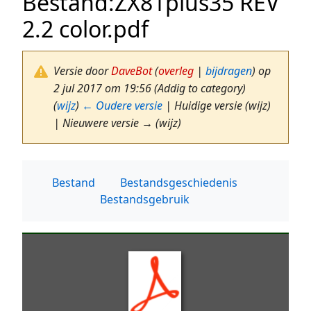
Bestand
:
ZX81plus35 REV
2.2 color.pdf
Versie door
DaveBot
(
overleg
|
bijdragen
)
op
2 jul 2017 om 19:56
(Addig to category)
(
wijz
)
← Oudere versie
| Huidige versie (wijz)
| Nieuwere versie → (wijz)
Bestand
Bestandsgeschiedenis
Bestandsgebruik