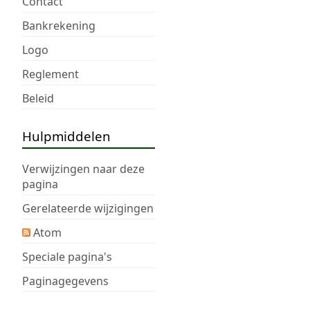
Contact
e
n
Bankrekening
v
Logo
a
Reglement
t
t
Beleid
i
n
Hulpmiddelen
g
Verwijzingen naar deze
pagina
Gerelateerde wijzigingen
Atom
Speciale pagina's
Paginagegevens