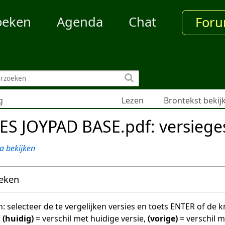
oeken
Agenda
Chat
For
g
Lezen
Brontekst bekij
ES JOYPAD BASE.pdf: versiege
a bekijken
oeken
en: selecteer de te vergelijken versies en toets ENTER of de
:
(huidig)
= verschil met huidige versie,
(vorige)
= verschil 