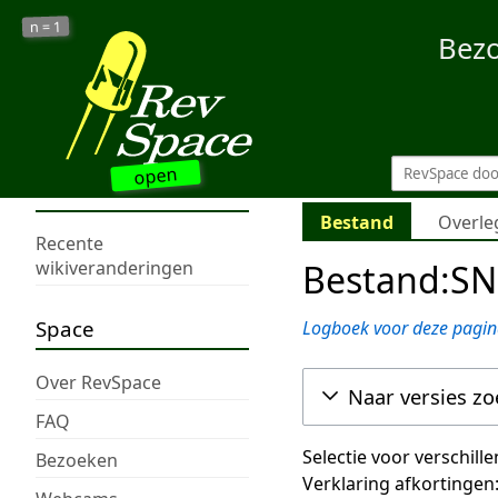
1
n =
Bez
open
Bestand
Overle
Recente
Bestand:SN
wikiveranderingen
Space
Logboek voor deze pagin
Over RevSpace
Naar versies z
FAQ
Selectie voor verschill
Bezoeken
Verklaring afkortingen