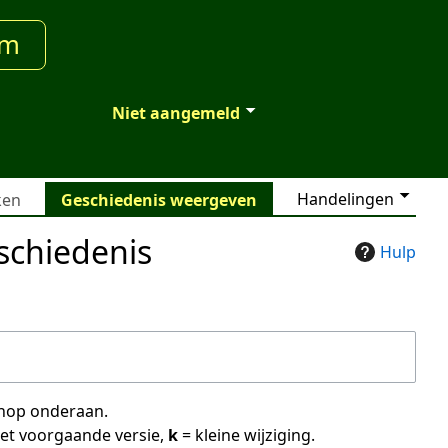
um
Niet aangemeld
Handelingen
ken
Geschiedenis weergeven
schiedenis
Hulp
 knop onderaan.
met voorgaande versie,
k
= kleine wijziging.