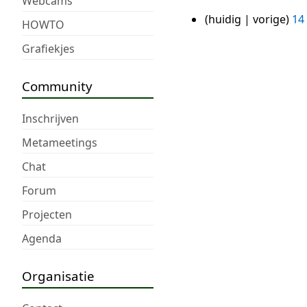
Webcams
huidig
vorige
14
14
HOWTO
G
nov
Grafiekjes
e
2017
e
n
Community
b
e
Inschrijven
w
Metameetings
e
Chat
r
k
Forum
i
Projecten
n
g
Agenda
s
s
Organisatie
a
m