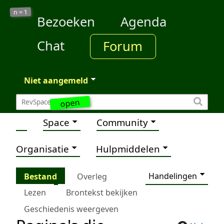
1
n =
Bezoeken
Agenda
Chat
Forum
Niet aangemeld
open
Space
Community
Organisatie
Hulpmiddelen
Handelingen
Bestand
Overleg
Lezen
Brontekst bekijken
Geschiedenis weergeven