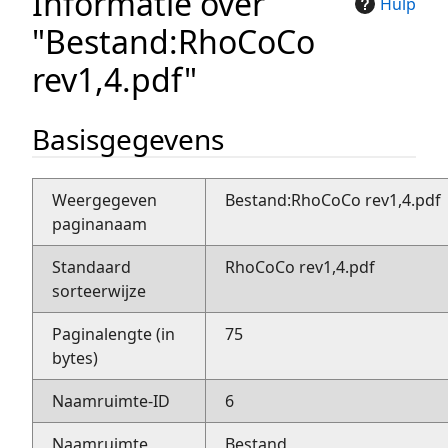
Informatie over
Hulp
"Bestand:RhoCoCo
rev1,4.pdf"
Basisgegevens
Weergegeven
Bestand:RhoCoCo rev1,4.pdf
paginanaam
Standaard
RhoCoCo rev1,4.pdf
sorteerwijze
Paginalengte (in
75
bytes)
Naamruimte-ID
6
Naamruimte
Bestand