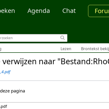
oeken
Agenda
Chat
For
g
Lezen
Brontekst beki
e verwijzen naar "Bestand:Rho
,4.pdf
 deze pagina