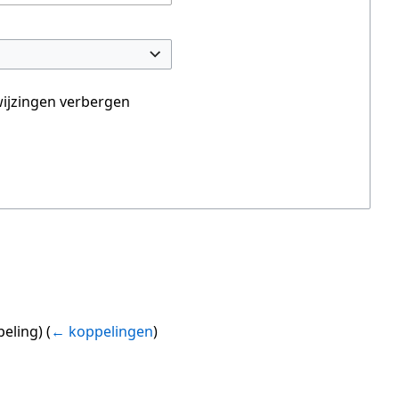
ijzingen verbergen
eling)
(
← koppelingen
)