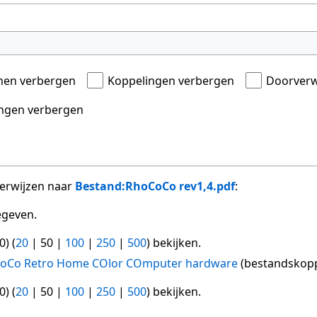
onen verbergen
Koppelingen verbergen
Doorverw
ngen verbergen
verwijzen naar
Bestand:RhoCoCo rev1,4.pdf
:
egeven.
0
) (
20
|
50
|
100
|
250
|
500
) bekijken.
CoCo Retro Home COlor COmputer hardware
(bestandskopp
0
) (
20
|
50
|
100
|
250
|
500
) bekijken.