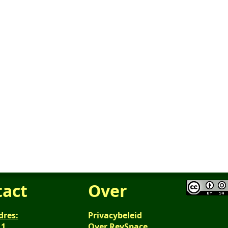
tact
Over
dres:
Privacybeleid
 1
Over RevSpace