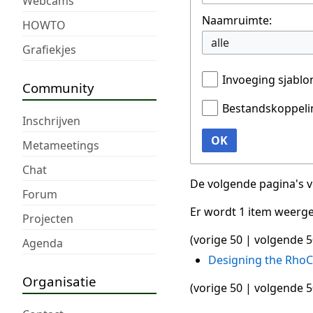
Webcams
Naamruimte:
HOWTO
alle
Grafiekjes
Invoeging sjabl
Community
Bestandskoppeli
Inschrijven
OK
Metameetings
Chat
De volgende pagina's 
Forum
Er wordt 1 item weerg
Projecten
(
vorige 50
|
volgende 5
Agenda
Designing the Rho
Organisatie
(
vorige 50
|
volgende 5