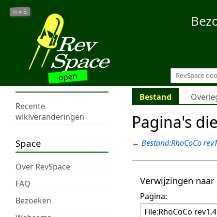
5
n =
Bez
open
Bestand
Overle
Recente
Pagina's di
wikiveranderingen
Space
←
Bestand:RhoCoCo rev1
Over RevSpace
Verwijzingen naar
FAQ
Pagina:
Bezoeken