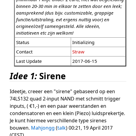
binnen 20-30 min in elkaar te zetten door een leek;
aansprekend (dus bijv. customizable, grappige
functie/uitstraling, evt ergens nuttig voor) en
origineel/zelf samengesteld. Alle ideeën,
initiatieven etc zijn welkom!
Status
Initializing
Contact
Straw
Last Update
2017-06-15
Idee 1:
Sirene
Ideetje, creeer een "sirene" gebaseerd op een
74LS132 quad 2-input NAND met schmitt trigger
inputs, ( €1,-) en een paar weerstanden en
condensatoren en een klein (Piezo) luidsprekertje.
Je kunt hiermee verschillende type sirenes
bouwen.
Mahjongg
(
talk
) 00:21, 19 April 2017
(CEST)