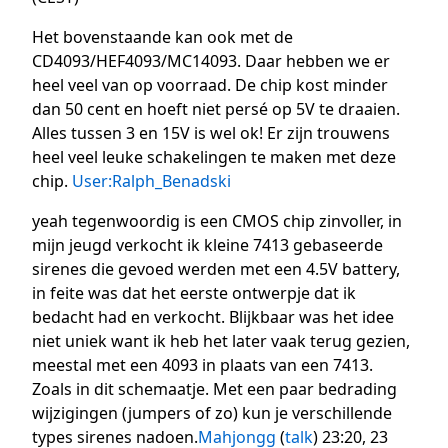
Het bovenstaande kan ook met de
CD4093/HEF4093/MC14093. Daar hebben we er
heel veel van op voorraad. De chip kost minder
dan 50 cent en hoeft niet persé op 5V te draaien.
Alles tussen 3 en 15V is wel ok! Er zijn trouwens
heel veel leuke schakelingen te maken met deze
chip.
User:Ralph_Benadski
yeah tegenwoordig is een CMOS chip zinvoller, in
mijn jeugd verkocht ik kleine 7413 gebaseerde
sirenes die gevoed werden met een 4.5V battery,
in feite was dat het eerste ontwerpje dat ik
bedacht had en verkocht. Blijkbaar was het idee
niet uniek want ik heb het later vaak terug gezien,
meestal met een 4093 in plaats van een 7413.
Zoals in dit schemaatje. Met een paar bedrading
wijzigingen (jumpers of zo) kun je verschillende
types sirenes nadoen.
Mahjongg
(
talk
) 23:20, 23