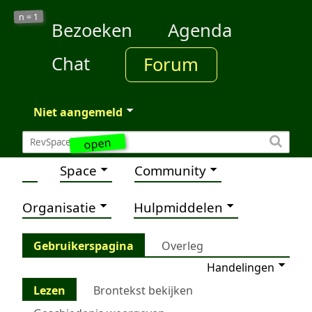
1
n =
Bezoeken
Agenda
Chat
Forum
Niet aangemeld
open
Space
Community
Organisatie
Hulpmiddelen
Gebruikerspagina
Overleg
Handelingen
Lezen
Brontekst bekijken