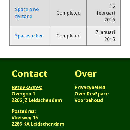
15
Space a no
Completed
februari
fly zone
2016
7 januari
Spacesucker
Completed
2015
Contact
Over
Bezoekadres:
Privacybeleid
Overgoo 1
Over RevSpace
2266 JZ Leidschendam
Voorbehoud
Postadres:
Vlietweg 15
2266 KA Leidschendam