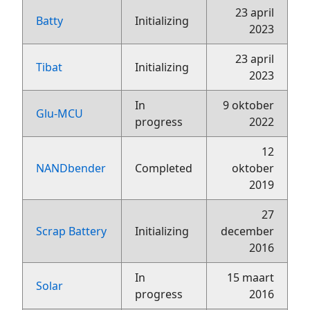
23 april
Batty
Initializing
2023
23 april
Tibat
Initializing
2023
In
9 oktober
Glu-MCU
progress
2022
12
NANDbender
Completed
oktober
2019
27
Scrap Battery
Initializing
december
2016
In
15 maart
Solar
progress
2016