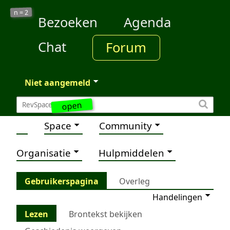
2
n =
Bezoeken
Agenda
Chat
Forum
Niet aangemeld
open
Space
Community
Organisatie
Hulpmiddelen
Gebruikerspagina
Overleg
Handelingen
Lezen
Brontekst bekijken