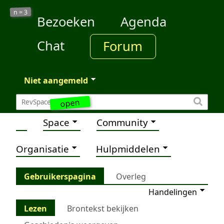
3
n =
Bezoeken
Agenda
Chat
Forum
Niet aangemeld
open
Space
Community
Organisatie
Hulpmiddelen
Gebruikerspagina
Overleg
Handelingen
Lezen
Brontekst bekijken