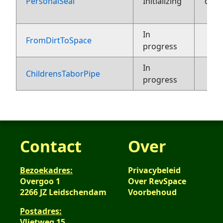
PersonalSeal
Initializing
dec
In
FromDirtToSpace
progress
In
3
ChildrensTaborPipe
progress
Contact
Over
Bezoekadres:
Privacybeleid
Overgoo 1
Over RevSpace
2266 JZ Leidschendam
Voorbehoud
Postadres:
Vlietweg 15