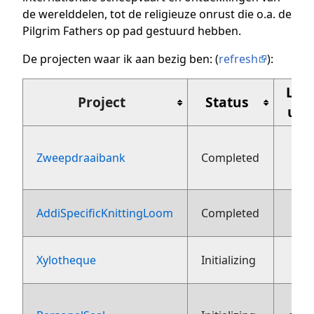
de werelddelen, tot de religieuze onrust die o.a. de
Pilgrim Fathers op pad gestuurd hebben.
De projecten waar ik aan bezig ben: (
refresh
):
Laa
Project
Status
upd
Zweepdraaibank
Completed
aug
AddiSpecificKnittingLoom
Completed
8 
Xylotheque
Initializing