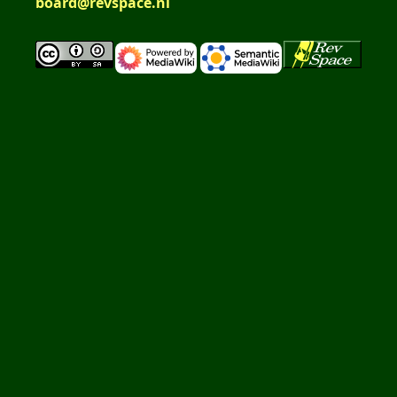
board@revspace.nl