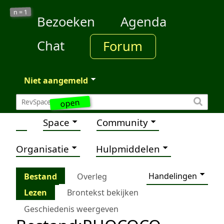
1
n =
Bezoeken
Agenda
Chat
Forum
Niet aangemeld
open
Space
Community
Organisatie
Hulpmiddelen
Handelingen
Bestand
Overleg
Lezen
Brontekst bekijken
Geschiedenis weergeven