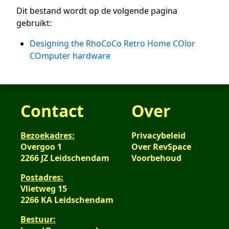
Dit bestand wordt op de volgende pagina
gebruikt:
Designing the RhoCoCo Retro Home COlor
COmputer hardware
Contact
Over
Bezoekadres:
Privacybeleid
Overgoo 1
Over RevSpace
2266 JZ Leidschendam
Voorbehoud
Postadres:
Vlietweg 15
2266 KA Leidschendam
Bestuur: