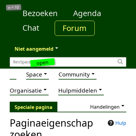
10
n =
Bezoeken
Agenda
Chat
Forum
Niet aangemeld
open
Space
Community
Organisatie
Hulpmiddelen
Handelingen
Speciale pagina
Paginaeigenschap
Hulp
zoeken