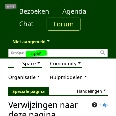
8
n =
Bezoeken
Agenda
Chat
Forum
Niet aangemeld
open
Space
Community
Organisatie
Hulpmiddelen
Handelingen
Speciale pagina
Verwijzingen naar
Hulp
deze pagina