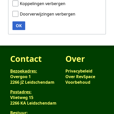
Koppelingen verbergen
Doorverwijzingen verbergen
OK
Contact
Over
Bezoekadres:
Privacybeleid
Overgoo 1
Over RevSpace
2266 JZ Leidschendam
Voorbehoud
Postadres:
Vlietweg 15
2266 KA Leidschendam
Bestuur: