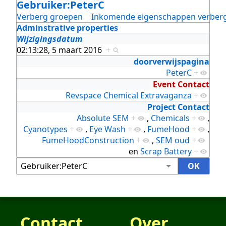
Gebruiker:PeterC
Verberg groepen
Inkomende eigenschappen verber
Adminstrative properties
Wijzigingsdatum
02:13:28, 5 maart 2016
+
doorverwijspagina
PeterC
+
Event Contact
Revspace Chemical Extravaganza
+
Project Contact
Absolute SEM
+
,
Chemicals
+
,
Cyanotypes
+
,
Eye Wash
+
,
FumeHood
+
,
FumeHoodConstruction
+
,
SEM oud
+
en
Scrap Battery
+
Contact
Over