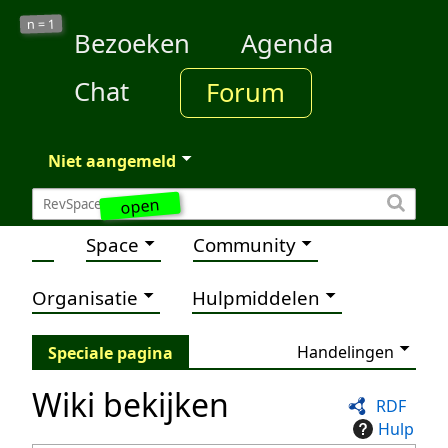
1
n =
Bezoeken
Agenda
Chat
Forum
Niet aangemeld
open
Space
Community
Organisatie
Hulpmiddelen
Handelingen
Speciale pagina
Wiki bekijken
RDF
Hulp