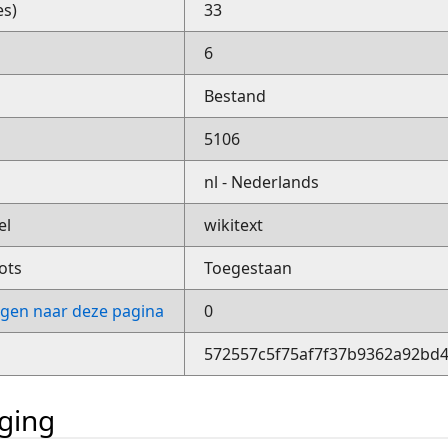
es)
33
6
Bestand
5106
nl - Nederlands
el
wikitext
ots
Toegestaan
ngen naar deze pagina
0
572557c5f75af7f37b9362a92bd
iging