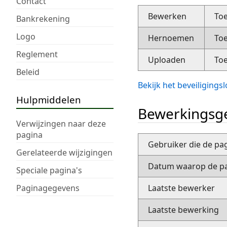
Contact
Bewerken
Toe
Bankrekening
Logo
Hernoemen
Toe
Reglement
Uploaden
Toe
Beleid
Bekijk het beveiliging
Hulpmiddelen
Bewerkingsge
Verwijzingen naar deze
pagina
Gebruiker die de pa
Gerelateerde wijzigingen
Datum waarop de pa
Speciale pagina's
Paginagegevens
Laatste bewerker
Laatste bewerking