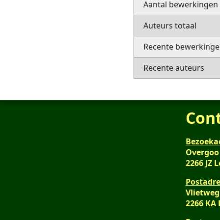
Aantal bewerkingen
Auteurs totaal
Recente bewerkingen
Recente auteurs
Con
Bezoeka
Overgoo
2266 JZ 
Postadre
Vlietweg
2266 KA