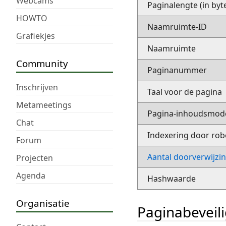
Webcams
Paginalengte (in byt
HOWTO
Naamruimte-ID
Grafiekjes
Naamruimte
Community
Paginanummer
Inschrijven
Taal voor de pagina
Metameetings
Pagina-inhoudsmod
Chat
Indexering door rob
Forum
Aantal doorverwijzi
Projecten
Agenda
Hashwaarde
Organisatie
Paginabeveil