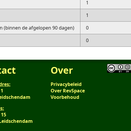
1
1
 (binnen de afgelopen 90 dagen)
0
0
tact
Over
dres:
Privacybeleid
 1
Over RevSpace
Leidschendam
Voorbehoud
s:
 15
 Leidschendam