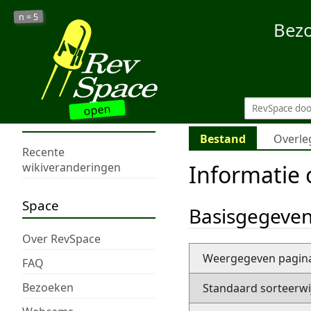
5
n =
Bez
open
Bestand
Overle
Recente
Informatie 
wikiveranderingen
Space
Basisgegeve
Over RevSpace
Weergegeven pagi
FAQ
Bezoeken
Standaard sorteerwi