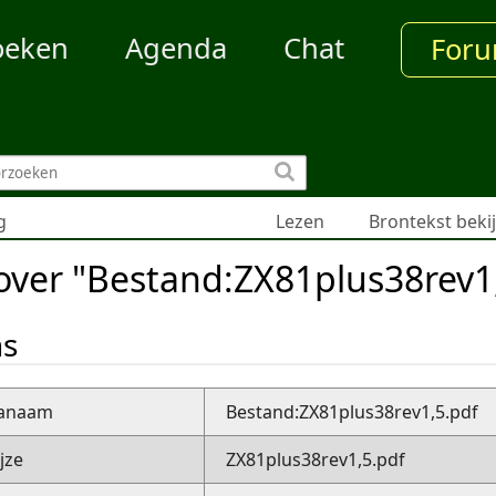
oeken
Agenda
Chat
For
g
Lezen
Brontekst beki
over "Bestand:ZX81plus38rev1
ns
nanaam
Bestand:ZX81plus38rev1,5.pdf
jze
ZX81plus38rev1,5.pdf