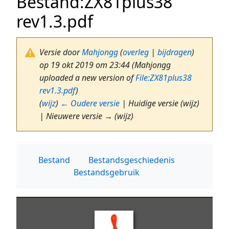
Bestand
:
ZX81plus38
rev1.3.pdf
Versie door
Mahjongg
(
overleg
|
bijdragen
)
op 19 okt 2019 om 23:44
(Mahjongg
uploaded a new version of
File:ZX81plus38
rev1.3.pdf
)
(
wijz
)
← Oudere versie
| Huidige versie (wijz)
| Nieuwere versie → (wijz)
Bestand
Bestandsgeschiedenis
Bestandsgebruik