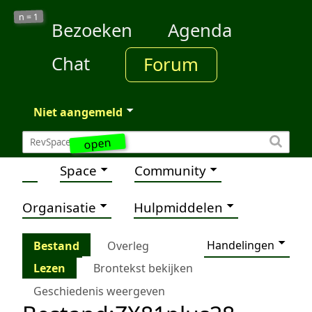
1
n =
Bezoeken
Agenda
Chat
Forum
Niet aangemeld
open
Space
Community
Organisatie
Hulpmiddelen
Handelingen
Bestand
Overleg
Lezen
Brontekst bekijken
Geschiedenis weergeven