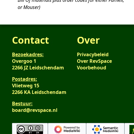
Bill Of materials plus order codes for either Farnell,
2020
or Mouser
Contact
Over
Bezoekadres:
Privacybeleid
Overgoo 1
Over RevSpace
2266 JZ Leidschendam
Voorbehoud
Postadres:
Vlietweg 15
2266 KA Leidschendam
Bestuur:
board@revspace.nl