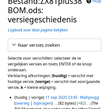
Bestand:ZX81plus38
Hulp
BOM.ods:
versiegeschiedenis
Logboek voor deze pagina bekijken
Naar versies zoeken
Selectie voor verschillen: selecteer de te
vergelijken versies en toets ENTER of de knop
onderaan.
Verklaring afkortingen:
(huidig)
= verschil met
huidige versie,
(vorige)
= verschil met voorgaande
versie,
k
= kleine wijziging.
huidig
vorige
11 sep 2020 23:45
Mahjongg
11
overleg
bijdragen
82 bytes
+82
The
sep