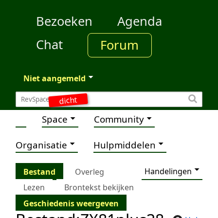
Bezoeken
Agenda
Chat
Forum
Niet aangemeld
dicht
Space
Community
Organisatie
Hulpmiddelen
Handelingen
Bestand
Overleg
Lezen
Brontekst bekijken
Geschiedenis weergeven