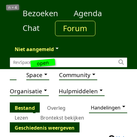
4
n =
Bezoeken
Agenda
Chat
Forum
Niet aangemeld
open
Space
Community
Organisatie
Hulpmiddelen
Handelingen
Bestand
Overleg
Lezen
Brontekst bekijken
Geschiedenis weergeven