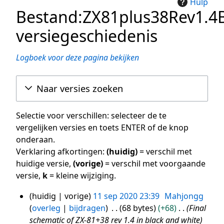
Hulp
Bestand:ZX81plus38Rev1.4
versiegeschiedenis
Logboek voor deze pagina bekijken
Naar versies zoeken
Selectie voor verschillen: selecteer de te
vergelijken versies en toets ENTER of de knop
onderaan.
Verklaring afkortingen:
(huidig)
= verschil met
huidige versie,
(vorige)
= verschil met voorgaande
versie,
k
= kleine wijziging.
huidig
vorige
11 sep 2020 23:39
Mahjongg
11
overleg
bijdragen
68 bytes
+68
Final
sep
schematic of ZX-81+38 rev 1.4 in black and white