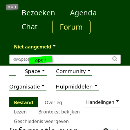
3
n =
Bezoeken
Agenda
Chat
Forum
Niet aangemeld
open
Space
Community
Organisatie
Hulpmiddelen
Handelingen
Bestand
Overleg
Lezen
Brontekst bekijken
Geschiedenis weergeven