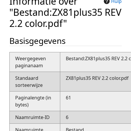
Informatie over
Hulp
"Bestand:ZX81plus35 REV
2.2 color.pdf"
Basisgegevens
Weergegeven
Bestand:ZX81plus35 REV 2.2 c
paginanaam
Standaard
ZX81plus35 REV 2.2 color.pdf
sorteerwijze
Paginalengte (in
61
bytes)
Naamruimte-ID
6
Naamruimte
Bestand