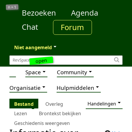
1
n =
Bezoeken
Agenda
Chat
Forum
Niet aangemeld
open
Space
Community
Organisatie
Hulpmiddelen
Handelingen
Bestand
Overleg
Lezen
Brontekst bekijken
Geschiedenis weergeven