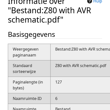
Informatie over
Hulp
"Bestand:Z80 with AVR
schematic.pdf"
Basisgegevens
Weergegeven
Bestand:Z80 with AVR schema
paginanaam
Standaard
Z80 with AVR schematic.pdf
sorteerwijze
Paginalengte (in
127
bytes)
Naamruimte-ID
6
Naamruimte
Bestand