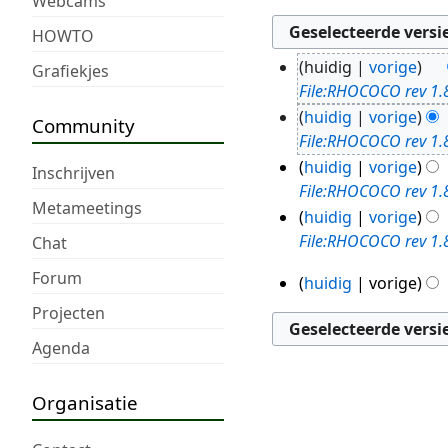
Webcams
HOWTO
huidig
vorige
Grafiekjes
26
File:RHOCOCO rev 1.
mrt
huidig
vorige
Community
2019
File:RHOCOCO rev 1.
huidig
vorige
Inschrijven
File:RHOCOCO rev 1.
Metameetings
huidig
vorige
File:RHOCOCO rev 1.
Chat
Forum
huidig
vorige
20
Projecten
mrt
2019
Agenda
Organisatie