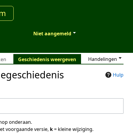
um
Niet aangemeld
Handelingen
ken
Geschiedenis weergeven
iegeschiedenis
Hulp
 knop onderaan.
met voorgaande versie,
k
= kleine wijziging.