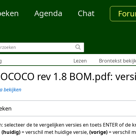
oeken
Agenda
Chat
For
g
Lezen
Brontekst bekij
OCOCO rev 1.8 BOM.pdf: vers
a bekijken
oeken
en: selecteer de te vergelijken versies en toets ENTER of de
:
(huidig)
= verschil met huidige versie,
(vorige)
= verschil 