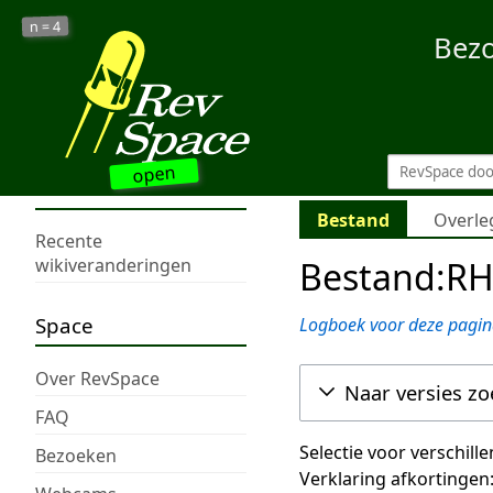
4
n =
Bez
open
Bestand
Overle
Recente
Bestand:RH
wikiveranderingen
Space
Logboek voor deze pagin
Over RevSpace
Naar versies z
FAQ
Selectie voor verschill
Bezoeken
Verklaring afkortingen