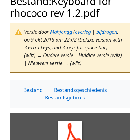
Bestand
:
Keyboard for
rhococo rev 1.2.pdf
Versie door
Mahjongg
(
overleg
|
bijdragen
)
op 9 okt 2018 om 22:02
(Deluxe version with
3 extra keys, and 3 keys for space-bar)
(wijz) ← Oudere versie | Huidige versie (wijz)
| Nieuwere versie → (wijz)
Bestand
Bestandsgeschiedenis
Bestandsgebruik