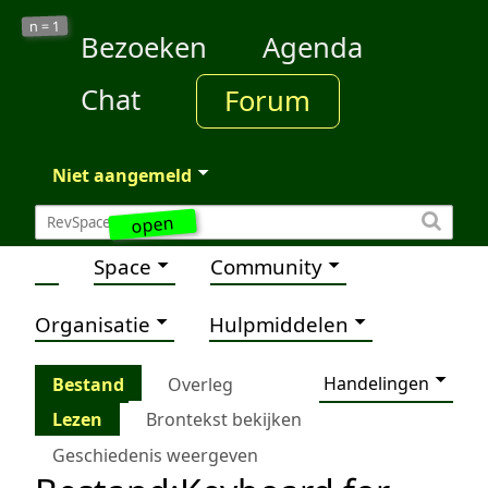
1
n =
Bezoeken
Agenda
Chat
Forum
Niet aangemeld
open
Space
Community
Organisatie
Hulpmiddelen
Handelingen
Bestand
Overleg
Lezen
Brontekst bekijken
Geschiedenis weergeven