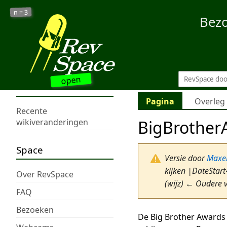
3
n =
Bez
open
Pagina
Overleg
Recente
BigBrother
wikiveranderingen
Space
Versie door
Maxel
kijken |DateStart
Over RevSpace
(wijz) ← Oudere v
FAQ
Bezoeken
De Big Brother Awards 