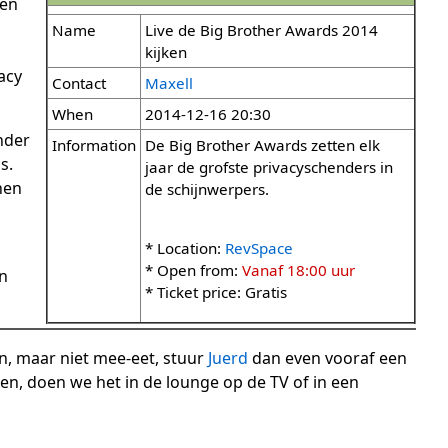
ben
n
Name
Live de Big Brother Awards 2014
kijken
acy
Contact
Maxell
When
2014-12-16 20:30
nder
Information
De Big Brother Awards zetten elk
s.
jaar de grofste privacyschenders in
nen
de schijnwerpers.
* Location:
RevSpace
* Open from:
Vanaf 18:00 uur
an
* Ticket price: Gratis
en, maar niet mee-eet, stuur
Juerd
dan even vooraf een
en, doen we het in de lounge op de TV of in een