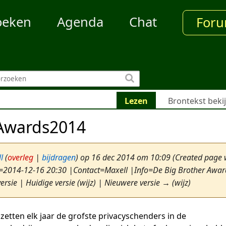
oeken
Agenda
Chat
For
Lezen
Brontekst beki
Awards2014
l
(
overleg
|
bijdragen
)
op 16 dec 2014 om 10:09
(Created page 
=2014-12-16 20:30 |Contact=Maxell |Info=De Big Brother Awards z
ersie | Huidige versie (wijz) | Nieuwere versie → (wijz)
zetten elk jaar de grofste privacyschenders in de