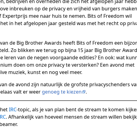
n, bedrijven en overheden die zich het afgelopen jaar heb
ove inbreuken op de privacy en vrijheid van burgers make
f Expertprijs mee naar huis te nemen. Bits of Freedom wil
het in het afgelopen jaar gesteld was met het recht op priv
 van de Big Brother Awards heeft Bits of Freedom een bijzo
. Zo blikken we terug op bijna 15 jaar Big Brother Award
e leren van de negen voorgaande edities? En ook: wat kun
ium doen om onze privacy te versterken? Een avond met
live muziek, kunst en nog veel meer.
van de avond zijn natuurlijk de grofste privacyschenders v
helaas valt er weer
genoeg te kiezen
.
 het
IRC
-topic, als je van plan bent de stream te komen kijk
IRC
. Afhankelijk van hoeveel mensen de stream willen bekijk
 beamer.