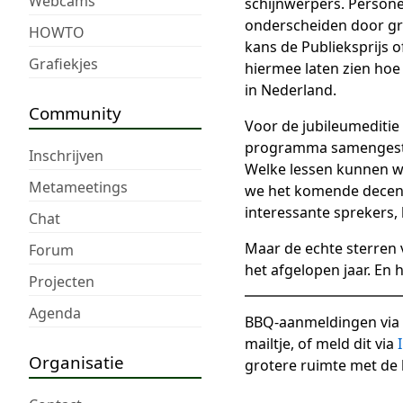
Webcams
schijnwerpers. Persone
onderscheiden door gr
HOWTO
kans de Publieksprijs o
Grafiekjes
hiermee laten zien hoe 
in Nederland.
Community
Voor de jubileumeditie
programma samengesteld
Inschrijven
Welke lessen kunnen w
Metameetings
we het komende decenn
interessante sprekers, 
Chat
Maar de echte sterren 
Forum
het afgelopen jaar. En 
Projecten
Agenda
BBQ-aanmeldingen via
mailtje, of meld dit via
Organisatie
grotere ruimte met de