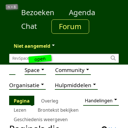
8
n =
Bezoeken
Agenda
Chat
Forum
Niet aangemeld
open
Space
Community
Organisatie
Hulpmiddelen
Handelingen
Pagina
Overleg
Lezen
Brontekst bekijken
Geschiedenis weergeven