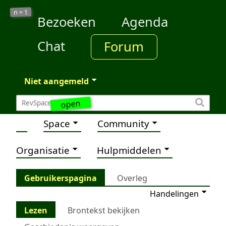
1
n =
Bezoeken
Agenda
Chat
Forum
Niet aangemeld
open
Space
Community
Organisatie
Hulpmiddelen
Gebruikerspagina
Overleg
Handelingen
Lezen
Brontekst bekijken