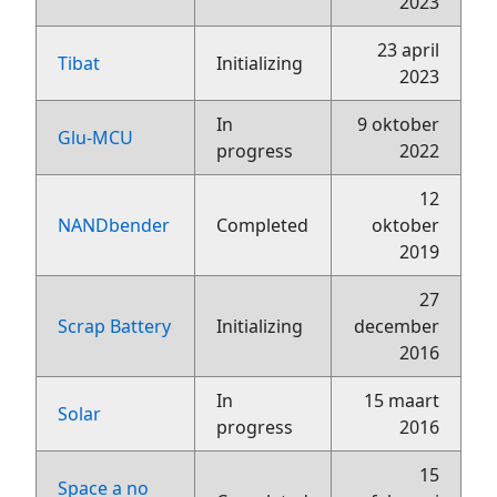
2023
23 april
Tibat
Initializing
2023
In
9 oktober
Glu-MCU
progress
2022
12
NANDbender
Completed
oktober
2019
27
Scrap Battery
Initializing
december
2016
In
15 maart
Solar
progress
2016
15
Space a no