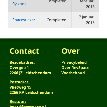
Completed
februari
fly zone
2016
7 januari
Spacesucker
Completed
2015
Contact
Over
Bezoekadres:
Privacybeleid
Overgoo 1
Over RevSpace
2266 JZ Leidschendam
Voorbehoud
Postadres:
Vlietweg 15
2266 KA Leidschendam
Bestuur:
board@revspace.nl