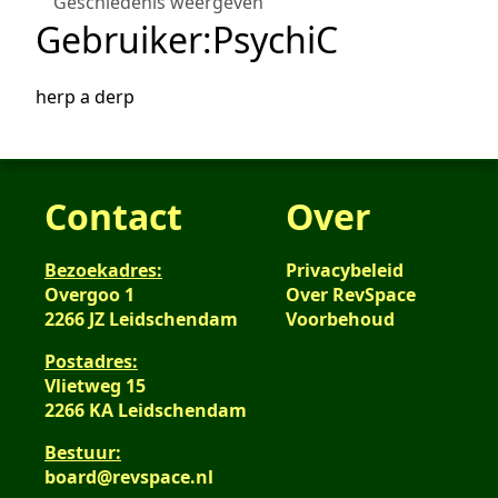
Geschiedenis weergeven
Gebruiker
:
PsychiC
herp a derp
Contact
Over
Bezoekadres:
Privacybeleid
Overgoo 1
Over RevSpace
2266 JZ Leidschendam
Voorbehoud
Postadres:
Vlietweg 15
2266 KA Leidschendam
Bestuur:
board@revspace.nl