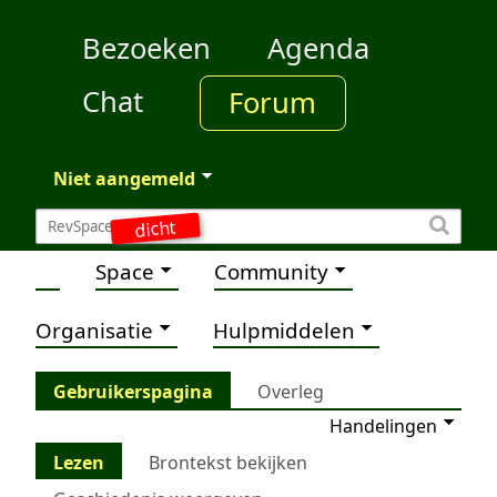
Bezoeken
Agenda
Chat
Forum
Niet aangemeld
dicht
Space
Community
Organisatie
Hulpmiddelen
Gebruikerspagina
Overleg
Handelingen
Lezen
Brontekst bekijken