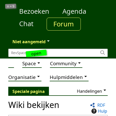
9
n =
Bezoeken
Agenda
Chat
Forum
Niet aangemeld
open
Space
Community
Organisatie
Hulpmiddelen
Handelingen
Speciale pagina
Wiki bekijken
RDF
Hulp