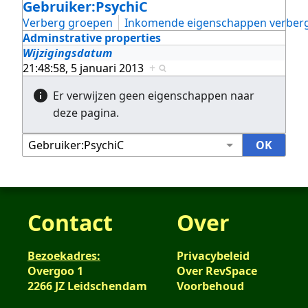
Gebruiker:PsychiC
Verberg groepen
Inkomende eigenschappen verber
Adminstrative properties
Wijzigingsdatum
21:48:58, 5 januari 2013
+
Er verwijzen geen eigenschappen naar
deze pagina.
Contact
Over
Bezoekadres:
Privacybeleid
Overgoo 1
Over RevSpace
2266 JZ Leidschendam
Voorbehoud