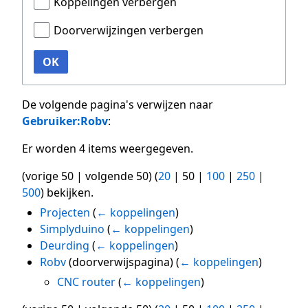
Koppelingen verbergen
Doorverwijzingen verbergen
OK
De volgende pagina's verwijzen naar
Gebruiker:Robv
:
Er worden 4 items weergegeven.
(
vorige 50
|
volgende 50
) (
20
|
50
|
100
|
250
|
500
) bekijken.
Projecten
(
← koppelingen
)
Simplyduino
(
← koppelingen
)
Deurding
(
← koppelingen
)
Robv
(doorverwijspagina)
(
← koppelingen
)
CNC router
(
← koppelingen
)