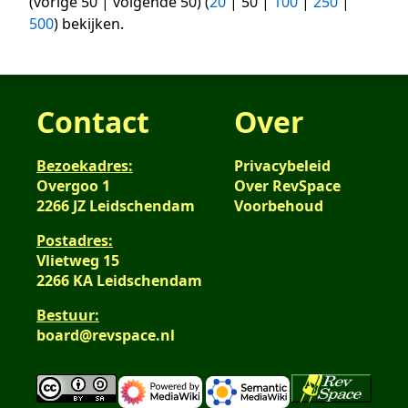
(
vorige 50
|
volgende 50
) (
20
|
50
|
100
|
250
|
500
) bekijken.
Contact
Over
Bezoekadres:
Privacybeleid
Overgoo 1
Over RevSpace
2266 JZ Leidschendam
Voorbehoud
Postadres:
Vlietweg 15
2266 KA Leidschendam
Bestuur:
board@revspace.nl