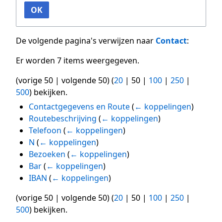
OK
De volgende pagina's verwijzen naar
Contact
:
Er worden 7 items weergegeven.
(
vorige 50
|
volgende 50
) (
20
|
50
|
100
|
250
|
500
) bekijken.
Contactgegevens en Route
(
← koppelingen
)
Routebeschrijving
(
← koppelingen
)
Telefoon
(
← koppelingen
)
N
(
← koppelingen
)
Bezoeken
(
← koppelingen
)
Bar
(
← koppelingen
)
IBAN
(
← koppelingen
)
(
vorige 50
|
volgende 50
) (
20
|
50
|
100
|
250
|
500
) bekijken.