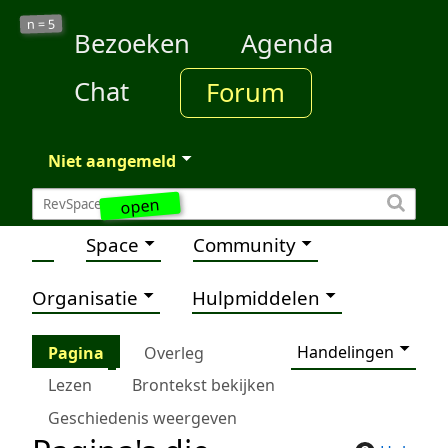
5
n =
Bezoeken
Agenda
Chat
Forum
Niet aangemeld
open
Space
Community
Organisatie
Hulpmiddelen
Handelingen
Pagina
Overleg
Lezen
Brontekst bekijken
Geschiedenis weergeven