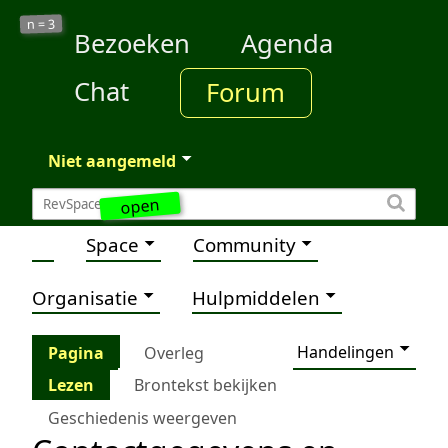
3
n =
Bezoeken
Agenda
Chat
Forum
Niet aangemeld
open
Space
Community
Organisatie
Hulpmiddelen
Handelingen
Pagina
Overleg
Lezen
Brontekst bekijken
Geschiedenis weergeven