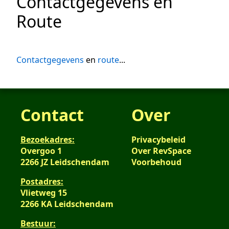
Contactgegevens en
Route
Contactgegevens
en
route
...
Contact
Over
Bezoekadres:
Privacybeleid
Overgoo 1
Over RevSpace
2266 JZ Leidschendam
Voorbehoud
Postadres:
Vlietweg 15
2266 KA Leidschendam
Bestuur: