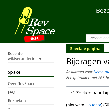
Bez
dicht
Speciale pagina
Recente
Bijdragen 
wikiveranderingen
Space
Resultaten voor
Nemo ma
Een gebruiker met 265 b
Over RevSpace
FAQ
Zoeken naar bi
Bezoeken
(
nieuwste
|
oudste
) (
50