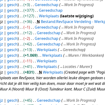
jz
gesch
+3
Gereedschap
→
Work In Progress
jz
gesch
+377
Gereedschap
jz
gesch
+127
Werkplaats
laatste wijziging
jz
gesch
+36
N
Bestand:RevSpace Verdeling - Werk
jz
gesch
−1
Gereedschap
→
Work In Progress
jz
gesch
+12
Gereedschap
→
Work In Progress
jz
gesch
−2
Gereedschap
→
Work In Progress
jz
gesch
+42
Gereedschap
→
Work In Progress
jz
gesch
+13
Werkplaats
→
Gereedschap
jz
gesch
+1.069
Werkplaats
→
Muren / Werkbanken
jz
gesch
−11
Werkplaats
jz
gesch
+41
Werkplaats
→
Locaties / Muren'
jz
gesch
+831
N
Werkplaats
Created page with "Pagin
plaats van RevSpace, hier worden allerlei leuke dingen gedaan q
richt dat je dit hier veilig kan doen, maar daar moet je wel wat 
 Muur A (Noord) Muur B (Oost) Tuindeur kant. Muur C (Zuid) Mu
jz
gesch
+45
Gereedschap
→
Work In Progress