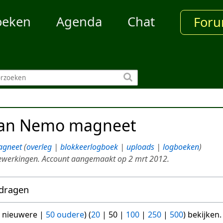
oeken
Agenda
Chat
For
van
Nemo magneet
gneet
overleg
blokkeerlogboek
uploads
logboeken
ewerkingen. Account aangemaakt op 2 mrt 2012.
jdragen
 nieuwere
|
50 oudere
) (
20
|
50
|
100
|
250
|
500
) bekijken.