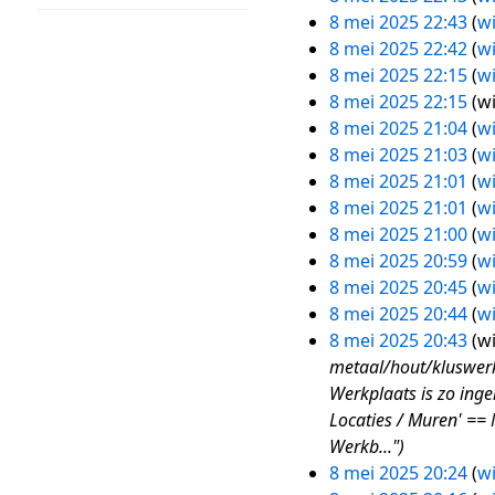
e
mei
n
8 mei 2025 22:43
wi
n
2025
v
8 mei 2025 22:42
wi
b
a
G
8 mei 2025 22:15
wi
e
t
e
G
8 mei 2025 22:15
wi
w
t
e
e
G
8 mei 2025 21:04
wi
e
i
n
e
e
8 mei 2025 21:03
wi
r
n
b
n
e
8 mei 2025 21:01
wi
k
g
e
b
n
8 mei 2025 21:01
wi
i
w
e
b
8 mei 2025 21:00
wi
n
e
w
e
8 mei 2025 20:59
wi
g
r
e
w
8 mei 2025 20:45
wi
s
k
r
e
G
8 mei 2025 20:44
wi
s
i
k
r
e
8 mei 2025 20:43
wi
a
n
i
k
e
metaal/hout/kluswerk
m
g
n
i
n
Werkplaats is zo inge
e
s
g
n
b
Locaties / Muren' ==
n
s
s
g
e
Werkb..."
v
a
s
s
w
8 mei 2025 20:24
wi
a