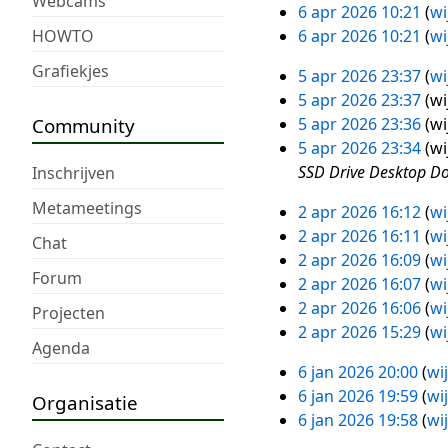
Webcams
6 apr 2026 10:21
wi
6
G
HOWTO
6 apr 2026 10:21
wi
apr
e
G
Grafiekjes
2026
5 apr 2026 23:37
wi
e
e
5
G
5 apr 2026 23:37
wi
n
e
apr
e
G
Community
5 apr 2026 23:36
wi
b
n
2026
e
e
G
5 apr 2026 23:34
wi
e
b
n
e
e
SSD Drive Desktop Doc
Inschrijven
w
e
b
n
e
e
w
Metameetings
2 apr 2026 16:12
wi
e
b
n
2
r
e
2 apr 2026 16:11
wi
Chat
w
e
b
apr
k
r
2 apr 2026 16:09
wi
e
w
e
2026
i
k
Forum
2 apr 2026 16:07
wi
r
e
w
n
i
2 apr 2026 16:06
wi
Projecten
k
r
e
g
n
2 apr 2026 15:29
wi
i
k
r
s
g
Agenda
n
i
k
s
s
6 jan 2026 20:00
wi
6
g
n
i
a
s
6 jan 2026 19:59
wi
Organisatie
jan
s
g
n
m
a
6 jan 2026 19:58
wi
2026
s
s
g
e
m