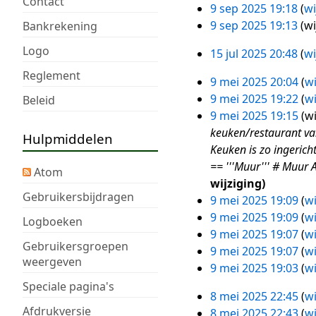
Contact
a
s
s
9 sep 2025 19:18
wi
n
e
9
m
a
s
G
9 sep 2025 19:13
wi
Bankrekening
v
n
sep
e
m
a
e
a
v
2025
Logo
15 jul 2025 20:48
wi
n
e
m
e
15
t
a
Reglement
v
n
e
n
jul
t
t
9 mei 2025 20:04
wi
9
a
v
n
b
2025
i
t
9 mei 2025 19:22
wi
Beleid
mei
t
a
v
e
n
i
9 mei 2025 19:15
wi
2025
t
t
a
w
g
n
keuken/restaurant van
Hulpmiddelen
i
t
t
e
g
Keuken is zo ingerich
n
i
t
r
== '''Muur''' # Muur 
Atom
g
n
i
k
wijziging
g
n
i
Gebruikersbijdragen
9 mei 2025 19:09
wi
g
n
9 mei 2025 19:09
wi
Logboeken
g
9 mei 2025 19:07
wi
s
Gebruikersgroepen
9 mei 2025 19:07
wi
weergeven
s
9 mei 2025 19:03
wi
a
G
Speciale pagina's
m
8 mei 2025 22:45
wi
e
8
Afdrukversie
e
8 mei 2025 22:43
wi