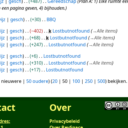
jz
gesch
+487
Gereedschap
Plan A: 1) Elke ruimte ee
m een pagina geven, 4) bijhouden.
ijz
gesch
+30
BBQ
ijz
gesch
−402
k
Lostbutnotfound
→
Alle items
ijz
gesch
+68
k
Lostbutnotfound
→
Alle items
ijz
gesch
+247
Lostbutnotfound
→
Alle items
ijz
gesch
+6
Lostbutnotfound
ijz
gesch
+310
Lostbutnotfound
→
Alle items
ijz
gesch
+17
Lostbutnotfound
 nieuwere
|
50 oudere
) (
20
|
50
|
100
|
250
|
500
) bekijken.
tact
Over
dres:
Privacybeleid
 1
Over RevSpace