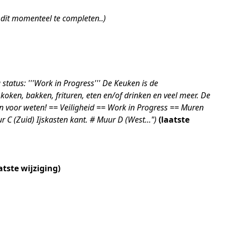
dit momenteel te completen..
status: '''Work in Progress''' De Keuken is de
oken, bakken, frituren, eten en/of drinken en veel meer. De
gen voor weten! == Veiligheid == Work in Progress == Muren
 C (Zuid) Ijskasten kant. # Muur D (West..."
laatste
atste wijziging