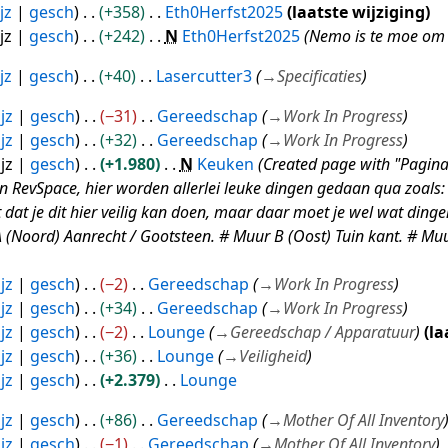
jz
gesch
+358
Eth0Herfst2025
laatste wijziging
jz
gesch
+242
N
Eth0Herfst2025
Nemo is te moe om 
jz
gesch
+40
Lasercutter3
→
Specificaties
jz
gesch
−31
Gereedschap
→
Work In Progress
jz
gesch
+32
Gereedschap
→
Work In Progress
jz
gesch
+1.980
N
Keuken
Created page with "Pagina 
 RevSpace, hier worden allerlei leuke dingen gedaan qua zoals: k
t dat je dit hier veilig kan doen, maar daar moet je wel wat din
A (Noord) Aanrecht / Gootsteen. # Muur B (Oost) Tuin kant. # Muur
jz
gesch
−2
Gereedschap
→
Work In Progress
jz
gesch
+34
Gereedschap
→
Work In Progress
jz
gesch
−2
Lounge
→
Gereedschap / Apparatuur
la
jz
gesch
+36
Lounge
→
Veiligheid
jz
gesch
+2.379
Lounge
jz
gesch
+86
Gereedschap
→
Mother Of All Inventory
jz
gesch
−1
Gereedschap
→
Mother Of All Inventory