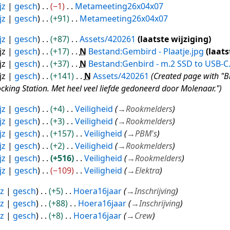
jz
gesch
−1
Metameeting26x04x07
jz
gesch
+91
Metameeting26x04x07
jz
gesch
+87
Assets/420261
laatste wijziging
jz
gesch
+17
N
Bestand:Gembird - Plaatje.jpg
laats
jz
gesch
+37
N
Bestand:Genbird - m.2 SSD to USB-C
jz
gesch
+141
N
Assets/420261
Created page with "B
king Station. Met heel veel liefde gedoneerd door Molenaar."
jz
gesch
+4
Veiligheid
→
Rookmelders
jz
gesch
+3
Veiligheid
→
Rookmelders
jz
gesch
+157
Veiligheid
→
PBM's
jz
gesch
+2
Veiligheid
→
Rookmelders
jz
gesch
+516
Veiligheid
→
Rookmelders
jz
gesch
−109
Veiligheid
→
Elektra
jz
gesch
+5
Hoera16jaar
→
Inschrijving
jz
gesch
+88
Hoera16jaar
→
Inschrijving
jz
gesch
+8
Hoera16jaar
→
Crew