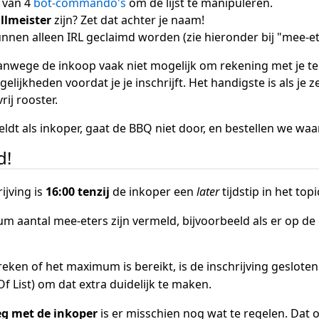
t van 4
bot-commando's
om de lijst te manipuleren.
illmeister
zijn? Zet dat achter je naam!
nnen alleen IRL geclaimd worden (zie hieronder bij "mee-e
anwege de inkoop vaak niet mogelijk om rekening met je t
elijkheden voordat je je inschrijft. Het handigste is als j
rij rooster.
dt als inkoper, gaat de BBQ niet door, en bestellen we waar
d!
ijving is
16:00 tenzij
de inkoper een
later
tijdstip in het topi
m aantal mee-eters zijn vermeld, bijvoorbeeld als er op de 
treken of het maximum is bereikt, is de inschrijving geslote
f List) om dat extra duidelijk te maken.
eg met de inkoper
is er misschien nog wat te regelen. Dat ov