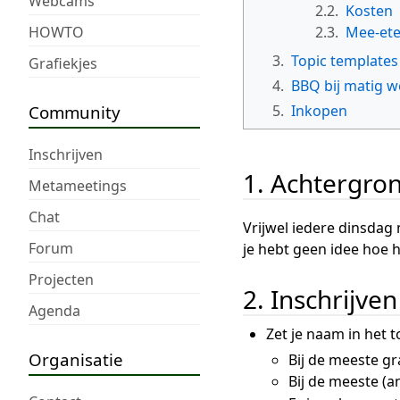
Webcams
2.2.
Kosten
HOWTO
2.3.
Mee-et
3.
Topic templates
Grafiekjes
4.
BBQ bij matig w
Community
5.
Inkopen
Inschrijven
1. Achtergro
Metameetings
Chat
Vrijwel iedere dinsdag 
Forum
je hebt geen idee hoe 
Projecten
2. Inschrijve
Agenda
Zet je naam in het t
Organisatie
Bij de meeste gr
Bij de meeste (a