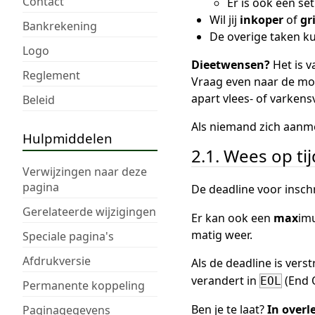
Contact
Er is ook een se
Wil jij
inkoper
of
gr
Bankrekening
De overige taken ku
Logo
Dieetwensen?
Het is v
Reglement
Vraag even naar de mog
apart vlees- of varkensv
Beleid
Als niemand zich aanmel
Hulpmiddelen
2.1. Wees op tij
Verwijzingen naar deze
pagina
De deadline voor inschr
Gerelateerde wijzigingen
Er kan ook een
max
imu
matig weer.
Speciale pagina's
Afdrukversie
Als de deadline is vers
verandert in
(End O
EOL
Permanente koppeling
Ben je te laat?
In overl
Paginagegevens