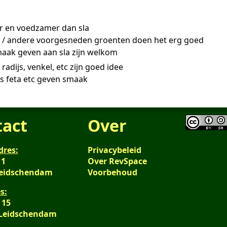
er en voedzamer dan sla
s / andere voorgesneden groenten doen het erg goed
maak geven aan sla zijn welkom
radijs, venkel, etc zijn goed idee
es feta etc geven smaak
tact
Over
dres:
Privacybeleid
 1
Over RevSpace
Leidschendam
Voorbehoud
s:
 15
 Leidschendam