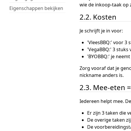
wie de inkoop-taak op 
Eigenschappen bekijken
2.2. Kosten
Je schrijft je in voor:
'VleesBBQ:' voor 3 s
'VegaBBQ:' 3 stuks v
'BYOBBQ:' je neemt z
Zorg vooraf dat je gen
nickname anders is.
2.3. Mee-eten
Iedereen helpt mee. De
Er zijn 3 taken die v
De overige taken z
De voorbereidingsta