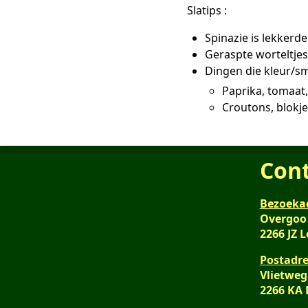
Slatips :
Spinazie is lekkerd
Geraspte worteltje
Dingen die kleur/s
Paprika, tomaat, 
Croutons, blokj
Con
Bezoeka
Overgoo
2266 JZ 
Postadre
Vlietweg
2266 KA