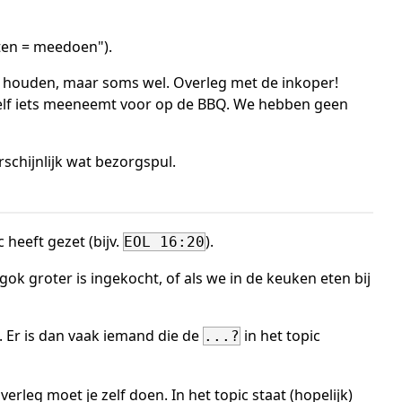
ten = meedoen").
e houden, maar soms wel. Overleg met de inkoper!
e zelf iets meeneemt voor op de BBQ. We hebben geen
schijnlijk wat bezorgspul.
c heeft gezet (bijv.
).
EOL 16:20
gok groter is ingekocht, of als we in de keuken eten bij
n. Er is dan vaak iemand die de
in het topic
...?
erleg moet je zelf doen. In het topic staat (hopelijk)