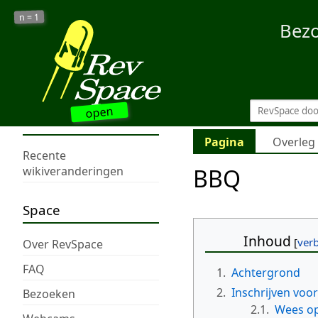
1
n =
Bez
open
Pagina
Overleg
Recente
BBQ
wikiveranderingen
Space
Inhoud
Over RevSpace
FAQ
1.
Achtergrond
2.
Inschrijven voo
Bezoeken
2.1.
Wees op 