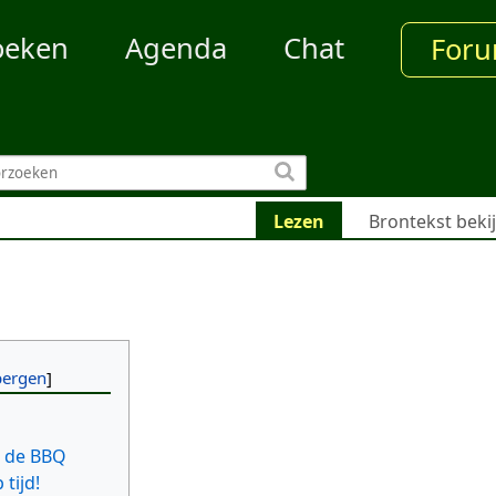
oeken
Agenda
Chat
For
Lezen
Brontekst beki
r de BBQ
tijd!