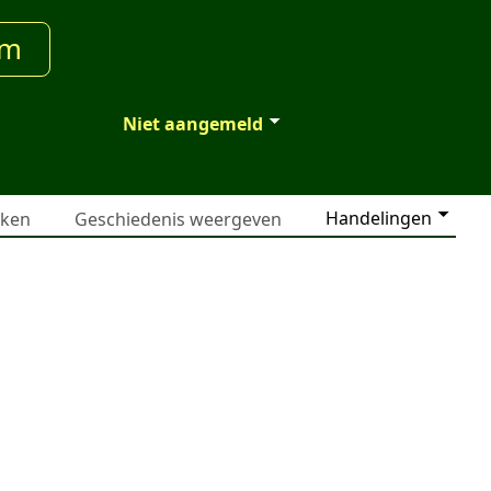
um
Niet aangemeld
Handelingen
jken
Geschiedenis weergeven