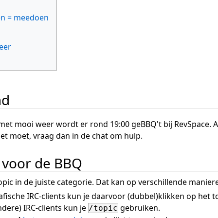
en = meedoen
eer
nd
met mooi weer wordt er rond 19:00 geBBQ't bij RevSpace. Aa
het moet, vraag dan in de chat om hulp.
n voor de BBQ
opic in de juiste categorie. Dat kan op verschillende manier
afische IRC-clients kun je daarvoor (dubbel)klikken op het t
ndere) IRC-clients kun je
gebruiken.
/topic