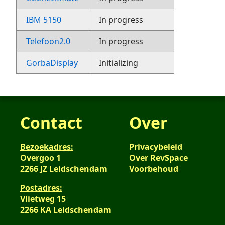
IBM 5150
In progress
Telefoon2.0
In progress
GorbaDisplay
Initializing
Contact
Over
Bezoekadres:
Privacybeleid
Overgoo 1
Over RevSpace
2266 JZ Leidschendam
Voorbehoud
Postadres:
Vlietweg 15
2266 KA Leidschendam