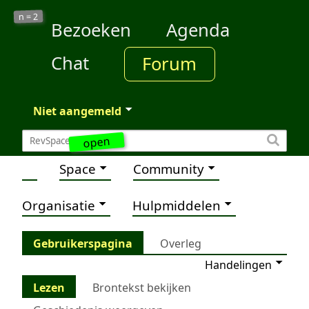
2
n =
Bezoeken
Agenda
Chat
Forum
Niet aangemeld
open
Space
Community
Organisatie
Hulpmiddelen
Gebruikerspagina
Overleg
Handelingen
Lezen
Brontekst bekijken