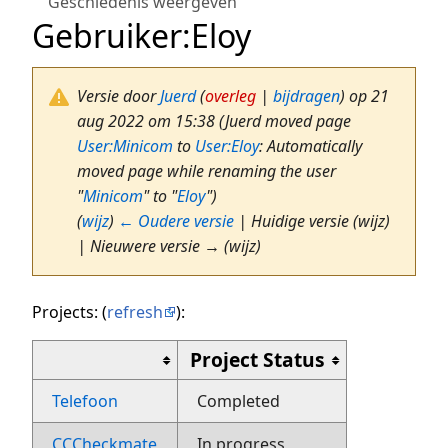
Geschiedenis weergeven
Gebruiker
:
Eloy
Versie door
Juerd
(
overleg
|
bijdragen
)
op 21
aug 2022 om 15:38
(Juerd moved page
User:Minicom
to
User:Eloy
: Automatically
moved page while renaming the user
"
Minicom
" to "
Eloy
")
(
wijz
)
← Oudere versie
| Huidige versie (wijz)
| Nieuwere versie → (wijz)
Projects: (
refresh
):
Project Status
Telefoon
Completed
CCCheckmate
In progress