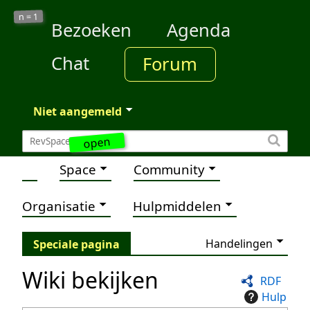
1
n =
Bezoeken
Agenda
Chat
Forum
Niet aangemeld
open
Space
Community
Organisatie
Hulpmiddelen
Handelingen
Speciale pagina
Wiki bekijken
RDF
Hulp