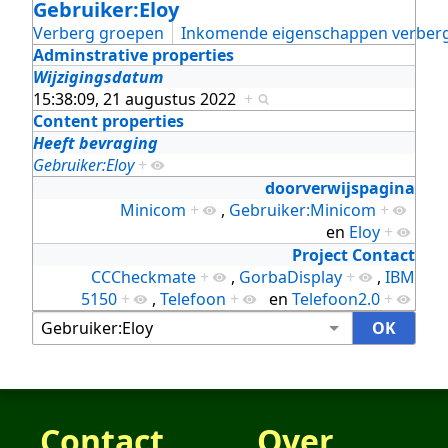
Gebruiker:Eloy
Verberg groepen
Inkomende eigenschappen verber
Adminstrative properties
Wijzigingsdatum
15:38:09, 21 augustus 2022
+
Content properties
Heeft bevraging
Gebruiker:Eloy
+
doorverwijspagina
Minicom
+
,
Gebruiker:Minicom
+
en
Eloy
+
Project Contact
CCCheckmate
+
,
GorbaDisplay
+
,
IBM
5150
+
,
Telefoon
+
en
Telefoon2.0
+
Contact
Over