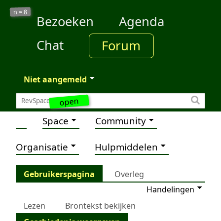
8
n =
Bezoeken
Agenda
Chat
Forum
Niet aangemeld
open
Space
Community
Organisatie
Hulpmiddelen
Gebruikerspagina
Overleg
Handelingen
Lezen
Brontekst bekijken