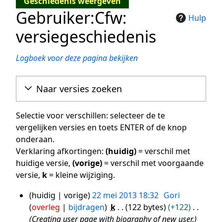
Geschiedenis weergeven
Gebruiker:Cfw:
Hulp
versiegeschiedenis
Logboek voor deze pagina bekijken
Naar versies zoeken
Selectie voor verschillen: selecteer de te
vergelijken versies en toets ENTER of de knop
onderaan.
Verklaring afkortingen:
(huidig)
= verschil met
huidige versie,
(vorige)
= verschil met voorgaande
versie,
k
= kleine wijziging.
huidig
vorige
22 mei 2013 18:32
Gori
22
overleg
bijdragen
k
122 bytes
+122
mei
Creating user page with biography of new user.