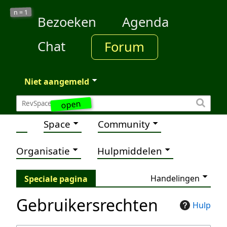
1
n =
Bezoeken
Agenda
Chat
Forum
Niet aangemeld
open
Space
Community
Organisatie
Hulpmiddelen
Handelingen
Speciale pagina
Gebruikersrechten
Hulp