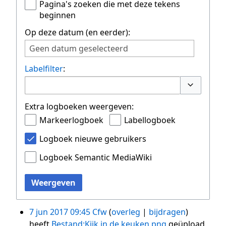
Pagina's zoeken die met deze tekens
beginnen
Op deze datum (en eerder):
Geen datum geselecteerd
Labelfilter
:
Opties om
Extra logboeken weergeven:
Markeerlogboek
Labellogboek
Logboek nieuwe gebruikers
Logboek Semantic MediaWiki
Weergeven
7 jun 2017 09:45
Cfw
overleg
bijdragen
heeft
Bestand:Kijk in de keuken.png
geüpload