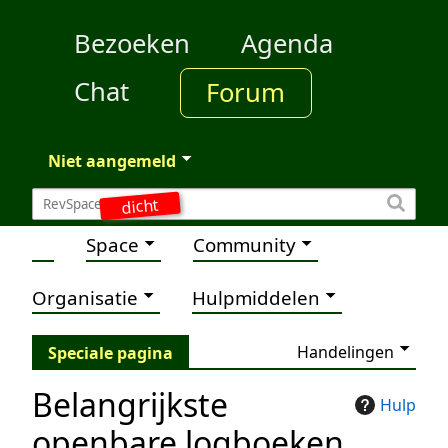
Bezoeken
Agenda
Chat
Forum
Niet aangemeld
dicht
Space
Community
Organisatie
Hulpmiddelen
Handelingen
Speciale pagina
Belangrijkste
Hulp
openbare logboeken