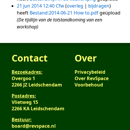
21 jun 2014 12:40
Cfw
overleg
bijdragen
heeft
Bestand:2014-06-21 How to.pdf
geüpload
(De tijdlijn van de totstandkoming van een
workshop)
Contact
Over
Bezoekadres:
Privacybeleid
Overgoo 1
Over RevSpace
2266 JZ Leidschendam
Voorbehoud
Postadres:
Vlietweg 15
2266 KA Leidschendam
Bestuur:
board@revspace.nl