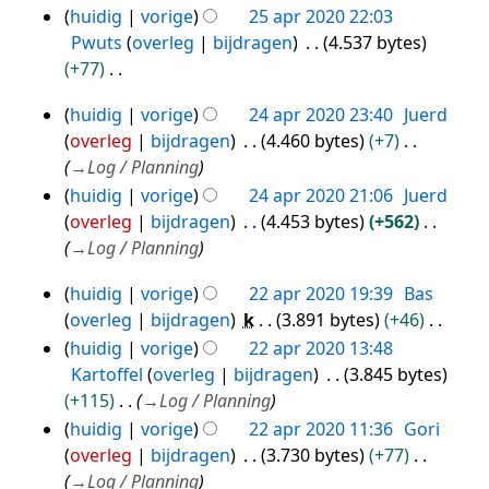
2020
huidig
vorige
25 apr 2020 22:03
e
Pwuts
overleg
bijdragen
4.537 bytes
r
+77
k
G
i
huidig
vorige
24 apr 2020 23:40
Juerd
e
24
n
overleg
bijdragen
4.460 bytes
+7
e
g
apr
→
Log / Planning
n
s
2020
huidig
vorige
24 apr 2020 21:06
Juerd
b
s
overleg
bijdragen
4.453 bytes
+562
e
a
→
Log / Planning
w
m
e
e
huidig
vorige
22 apr 2020 19:39
Bas
22
r
n
overleg
bijdragen
k
3.891 bytes
+46
apr
k
v
G
huidig
vorige
22 apr 2020 13:48
i
2020
a
e
Kartoffel
overleg
bijdragen
3.845 bytes
n
t
e
+115
→
Log / Planning
g
t
n
huidig
vorige
22 apr 2020 11:36
Gori
s
i
b
overleg
bijdragen
3.730 bytes
+77
s
n
e
→
Log / Planning
a