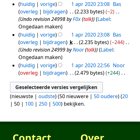
G
huidig
vorige
1 apr 2020 23:08
Bas
n
k
2020
e
overleg
bijdragen
2.233 bytes
−2
b
i
e
Undo revision 24998 by
F0x
(
talk
)
Label
:
e
n
n
Ongedaan maken
w
g
b
huidig
vorige
1 apr 2020 23:08
Bas
e
s
e
overleg
bijdragen
k
2.235 bytes
−244
r
s
w
Undo revision 24999 by
Noor
(
talk
)
Label
:
k
a
e
Ongedaan maken
i
m
r
n
huidig
vorige
1 apr 2020 22:56
Noor
e
k
g
overleg
bijdragen
2.479 bytes
+244
n
i
s
G
v
n
s
e
a
g
a
e
(
nieuwste
t
|
oudste
) (
50 nieuwere
|
50 oudere
) (
20
s
m
n
|
50
t
|
100
|
250
|
500
) bekijken.
s
e
b
i
a
n
e
n
m
v
w
g
e
a
e
Contact
Over
n