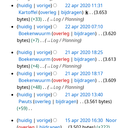
g
w
huidig
vorige
22 apr 2020 11:31
m
e
Kartoffel
overleg
bijdragen
k
3.653
e
r
bytes
+33
→
Log / Planning
n
k
huidig
vorige
22 apr 2020 07:10
v
i
Boekenwuurm
overleg
bijdragen
3.620
a
n
bytes
+7
→
Log / Planning
t
g
t
s
huidig
vorige
21 apr 2020 18:25
21
i
s
Boekenwuurm
overleg
bijdragen
3.613
n
apr
a
bytes
+4
→
Log / Planning
g
2020
m
huidig
vorige
21 apr 2020 18:17
e
Boekenwuurm
overleg
bijdragen
3.609
n
bytes
+48
→
Log / Planning
v
huidig
vorige
21 apr 2020 13:40
a
Pwuts
overleg
bijdragen
3.561 bytes
t
+59
t
G
i
huidig
vorige
15 apr 2020 16:30
Noor
e
15
n
overleg
bijdragen
3.502 bytes
+222