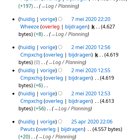
mei
s
e
+197
→
Log / Planning
2020
s
n
a
huidig
vorige
7 mei 2020 22:20
v
7
m
Wheeze
overleg
bijdragen
k
4.627
a
mei
e
bytes
+8
→
Log / Planning
t
2020
n
t
huidig
vorige
2 mei 2020 12:56
v
2
i
Cmpxchg
overleg
bijdragen
k
4.619
a
mei
n
bytes
0
→
Log / Planning
t
g
2020
huidig
vorige
2 mei 2020 12:55
t
Cmpxchg
overleg
bijdragen
4.619
i
bytes
+6
n
G
g
huidig
vorige
2 mei 2020 12:53
e
Cmpxchg
overleg
bijdragen
4.613
e
bytes
+56
→
Log / Planning
n
huidig
vorige
25 apr 2020 22:06
b
25
Pwuts
overleg
bijdragen
4.557 bytes
e
apr
+20
→
Log / Planning
w