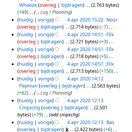
n
n
a
t
Wheeze
overleg
bijdragen
2.763 bytes
g
v
m
t
+49
→
Log / Planning
s
a
e
i
huidig
vorige
4 apr 2020 15:22
Noor
s
t
n
n
overleg
bijdragen
2.714 bytes
−7
a
t
v
g
G
huidig
vorige
4 apr 2020 14:51
F0x
m
i
a
e
overleg
bijdragen
2.721 bytes
+3
e
n
t
e
G
huidig
vorige
4 apr 2020 14:51
F0x
n
g
t
n
e
overleg
bijdragen
2.718 bytes
+5
v
i
b
e
G
a
huidig
vorige
4 apr 2020 14:51
F0x
n
e
n
e
t
overleg
bijdragen
2.713 bytes
+150
g
w
b
e
t
G
huidig
vorige
4 apr 2020 14:12
e
e
n
i
e
Pepman
overleg
bijdragen
2.563 bytes
r
w
b
n
e
+62
→
Log / Planning
k
e
e
g
n
huidig
vorige
4 apr 2020 12:13
i
r
w
b
Cmpxchg
overleg
bijdragen
2.501
n
k
e
e
bytes
+79
add cmpxchg
g
i
r
w
huidig
vorige
4 apr 2020 12:13
Bas
s
n
k
e
overleg
bijdragen
k
2.422 bytes
+6