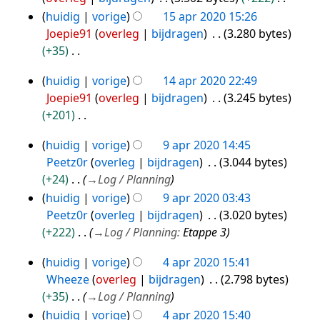
e
apr
g
G
huidig
vorige
15 apr 2020 15:26
n
2020
e
Joepie91
overleg
bijdragen
3.280 bytes
b
e
+35
e
n
G
w
huidig
vorige
14 apr 2020 22:49
b
e
14
e
Joepie91
overleg
bijdragen
3.245 bytes
e
e
apr
r
+201
w
n
k
2020
G
e
b
i
huidig
vorige
9 apr 2020 14:45
e
9
r
e
n
Peetz0r
overleg
bijdragen
3.044 bytes
e
apr
k
w
g
+24
→
Log / Planning
n
i
2020
e
s
huidig
vorige
9 apr 2020 03:43
b
n
r
s
Peetz0r
overleg
bijdragen
3.020 bytes
e
g
k
a
+222
→
Log / Planning
:
Etappe 3
w
s
i
m
e
s
n
e
huidig
vorige
4 apr 2020 15:41
4
r
a
g
n
Wheeze
overleg
bijdragen
2.798 bytes
apr
k
m
s
v
+35
→
Log / Planning
i
2020
e
s
a
huidig
vorige
4 apr 2020 15:40