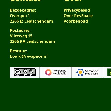
t
r
v
t
k
Bezoekadres:
Privacybeleid
a
i
i
Overgoo 1
Over RevSpace
t
n
n
2266 JZ Leidschendam
Voorbehoud
t
g
g
i
s
Postadres:
n
s
Vlietweg 15
g
2266 KA Leidschendam
a
m
Bestuur:
e
board@revspace.nl
n
v
a
t
t
i
n
g