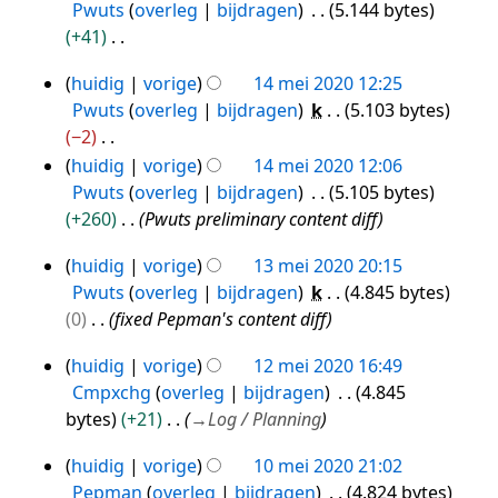
Pwuts
overleg
bijdragen
5.144 bytes
mei
k
+41
i
2020
G
n
huidig
vorige
14 mei 2020 12:25
e
14
g
Pwuts
overleg
bijdragen
k
5.103 bytes
e
mei
s
−2
n
2020
s
G
huidig
vorige
14 mei 2020 12:06
b
a
e
Pwuts
overleg
bijdragen
5.105 bytes
e
m
e
+260
Pwuts preliminary content diff
w
e
n
e
n
huidig
vorige
13 mei 2020 20:15
b
13
r
v
Pwuts
overleg
bijdragen
k
4.845 bytes
e
mei
k
a
0
fixed Pepman's content diff
w
i
2020
t
e
n
huidig
vorige
12 mei 2020 16:49
t
12
r
g
Cmpxchg
overleg
bijdragen
4.845
i
mei
k
s
bytes
+21
→
Log / Planning
n
i
2020
s
g
n
a
huidig
vorige
10 mei 2020 21:02
10
g
m
Pepman
overleg
bijdragen
4.824 bytes