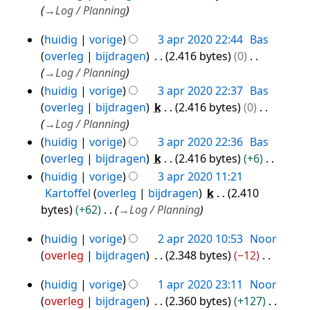
s
g
i
r
→
Log / Planning
a
s
n
k
m
s
g
i
huidig
vorige
3 apr 2020 22:44
Bas
3
e
a
s
n
overleg
bijdragen
2.416 bytes
0
apr
n
m
s
g
→
Log / Planning
2020
v
e
a
s
huidig
vorige
3 apr 2020 22:37
Bas
a
n
m
s
overleg
bijdragen
k
2.416 bytes
0
t
v
e
a
→
Log / Planning
t
a
n
m
huidig
vorige
3 apr 2020 22:36
Bas
i
t
v
e
overleg
bijdragen
k
2.416 bytes
+6
n
t
a
n
G
huidig
vorige
3 apr 2020 11:21
g
i
t
v
e
Kartoffel
overleg
bijdragen
k
2.410
n
t
a
e
bytes
+62
→
Log / Planning
g
i
t
n
n
t
huidig
vorige
2 apr 2020 10:53
Noor
b
2
g
i
overleg
bijdragen
2.348 bytes
−12
e
apr
n
G
w
2020
huidig
vorige
1 apr 2020 23:11
Noor
g
e
1
e
overleg
bijdragen
2.360 bytes
+127
e
apr
r