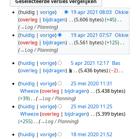
huidig
vorige
19 apr 2021 08:03
Okkie
19
overleg
bijdragen
5.606 bytes
+45
apr
→
Log / Planning
2021
huidig
vorige
19 apr 2021 07:57
Okkie
overleg
bijdragen
5.561 bytes
+125
→
Log / Planning
huidig
vorige
5 apr 2021 12:17
Bas
5
overleg
bijdragen
k
5.436 bytes
−2
apr
G
2021
huidig
vorige
25 mei 2020 11:31
e
25
Wheeze
overleg
bijdragen
5.438 bytes
e
mei
+39
→
Log / Planning
n
2020
huidig
vorige
25 mei 2020 11:25
b
Wheeze
overleg
bijdragen
5.399 bytes
e
+255
→
Log / Planning
w
e
huidig
vorige
18 mei 2020 21:52
18
r