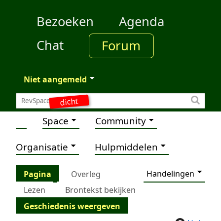
Bezoeken
Agenda
Chat
Forum
Niet aangemeld
dicht
Space
Community
Organisatie
Hulpmiddelen
Handelingen
Pagina
Overleg
Lezen
Brontekst bekijken
Geschiedenis weergeven