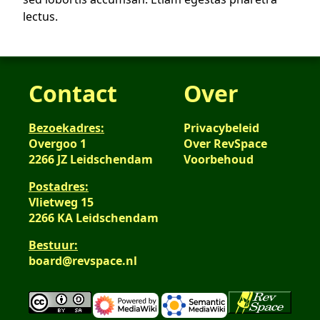
lectus.
Contact
Over
Bezoekadres:
Privacybeleid
Overgoo 1
Over RevSpace
2266 JZ Leidschendam
Voorbehoud
Postadres:
Vlietweg 15
2266 KA Leidschendam
Bestuur:
board@revspace.nl