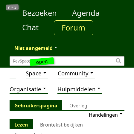
3
n =
Bezoeken
Agenda
Chat
Forum
Niet aangemeld
open
Space
Community
Organisatie
Hulpmiddelen
Gebruikerspagina
Overleg
Handelingen
Lezen
Brontekst bekijken